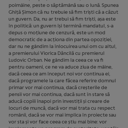
poimâine, peste o săptămână sau o lună. Spunea
Ghiță Șimon că nu trebuie să fim triști că a căzut
un guvern. Da, nu ar trebui să fim triști, așa este
în politică: un guvern își termină mandatul, s-a
depus o moțiune de cenzură, este un mod
democratic de a acționa din partea opoziției,
dar nu ne gândim la înlocuirea unui om cu altul,
a premierului Viorica Dăncilă cu premierul
Ludovic Orban. Ne gândim la ceea ce va fi
pentru oameni, ce ne va aduce ziua de mâine,
dacă ceea ce am început noi vor continua ei,
dacă programele la care făcea referire domnul
primar vor mai continua, dacă creșterile de
pensii vor mai continua, dacă sunt în stare să
aducă copiii înapoi prin investiții și creare de
locuri de muncă, dacă vor mai trata cu respect
românii, dacă se vor mai implica în proiecte sau
vor sta și vor face ceea ce știu mai bine: vor