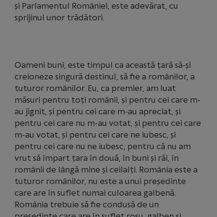
și Parlamentul României, este adevărat, cu
sprijinul unor trădători.
Oameni buni, este timpul ca această țară să-și
creioneze singură destinul, să fie a românilor, a
tuturor românilor. Eu, ca premier, am luat
măsuri pentru toți românii, și pentru cei care m-
au jignit, și pentru cei care m-au apreciat, și
pentru cei care nu m-au votat, și pentru cei care
m-au votat, și pentru cei care ne iubesc, și
pentru cei care nu ne iubesc, pentru că nu am
vrut să împart țara în două, în buni și răi, în
românii de lângă mine și ceilalți. România este a
tuturor românilor, nu este a unui președinte
care are în suflet numai culoarea galbenă.
România trebuie să fie condusă de un
președinte care are în suflet roșu, galben și