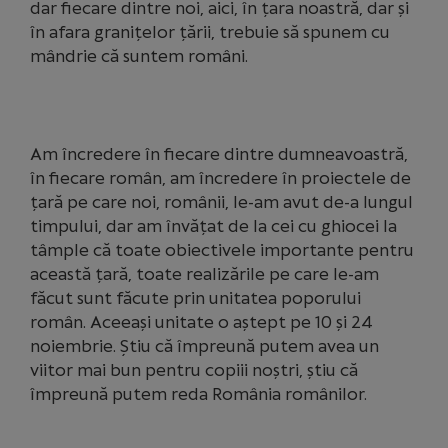
dar fiecare dintre noi, aici, în țara noastră, dar și
în afara granițelor țării, trebuie să spunem cu
mândrie că suntem români.
Am încredere în fiecare dintre dumneavoastră,
în fiecare român, am încredere în proiectele de
țară pe care noi, românii, le-am avut de-a lungul
timpului, dar am învățat de la cei cu ghiocei la
tâmple că toate obiectivele importante pentru
această țară, toate realizările pe care le-am
făcut sunt făcute prin unitatea poporului
român. Aceeași unitate o aștept pe 10 și 24
noiembrie. Știu că împreună putem avea un
viitor mai bun pentru copiii noștri, știu că
împreună putem reda România românilor.