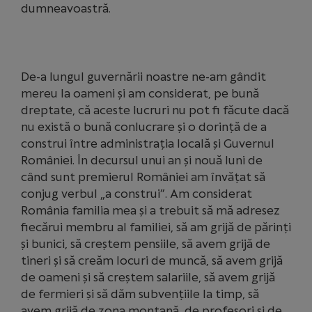
dumneavoastră.
De-a lungul guvernării noastre ne-am gândit
mereu la oameni și am considerat, pe bună
dreptate, că aceste lucruri nu pot fi făcute dacă
nu există o bună conlucrare și o dorință de a
construi între administrația locală și Guvernul
României. În decursul unui an și nouă luni de
când sunt premierul României am învățat să
conjug verbul „a construi”. Am considerat
România familia mea și a trebuit să mă adresez
fiecărui membru al familiei, să am grijă de părinți
și bunici, să creștem pensiile, să avem grijă de
tineri și să creăm locuri de muncă, să avem grijă
de oameni și să creștem salariile, să avem grijă
de fermieri și să dăm subvențiile la timp, să
avem grijă de zona montană, de profesori și de