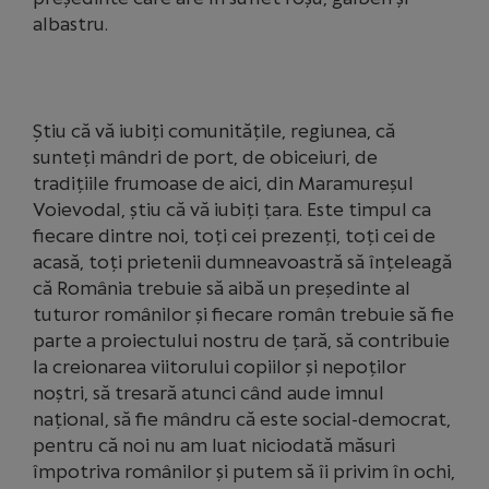
albastru.
Știu că vă iubiți comunitățile, regiunea, că
sunteți mândri de port, de obiceiuri, de
tradițiile frumoase de aici, din Maramureșul
Voievodal, știu că vă iubiți țara. Este timpul ca
fiecare dintre noi, toți cei prezenți, toți cei de
acasă, toți prietenii dumneavoastră să înțeleagă
că România trebuie să aibă un președinte al
tuturor românilor și fiecare român trebuie să fie
parte a proiectului nostru de țară, să contribuie
la creionarea viitorului copiilor și nepoților
noștri, să tresară atunci când aude imnul
național, să fie mândru că este social-democrat,
pentru că noi nu am luat niciodată măsuri
împotriva românilor și putem să îi privim în ochi,