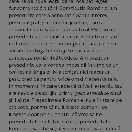
care ne dă nouă lecții, dar a încălcat legea
fundamentală a țării, Constituția României, un
președinte care a acționat doar în interes
personal și al grupului din jurul lui, care a
acționat ca președinte de facto al PNL, nu un
președinte al românilor, un președinte pe care
nu l-a interesat ce se întâmplă în țară, care nu e
sensibil la strigătul de ajutor pe care i-l
adresează românii câteodată. Am văzut un
președinte care vorbea impasibil în timp ce un
om leșina lângă el. N-a schițat nici măcar un
gest, cred că pentru orice om din această sală,
în momentul în care vede că cuiva îi este rău sau
are nevoie de sprijin, primul gest este să se ducă
și îl ajute. Președintele României nu e în stare de
așa ceva, pentru că nu iubește oamenii, se
iubește doar pe el, pentru că vrea să fie
președintele dictator, să fie și președintele
României, să aibă și „Guvernul meu”, să conducă