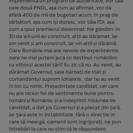
implementa un program de austeritate, vor tăia
cele două PNDL, așa cum au afirmat, vor da
afară 400 de mii de bugetari acum, în prag de
sărbători, așa cum își doresc, vor tăia FDI, așa
cum a spus premierul desemnat. Ne gândim: în
30 de ani unii au construit, alții au dărâmat, iar
am venit și am construit, iar vin alții și dărâmă.
Oare România mai are nevoie de experimente,
oare ne mai putem juca cu destinul românilor,
cu viitorul acestei țări? Eu zic că nu. Au venit, au
dărâmat Guvernul, șase bărbați de stat și
comandantul suprem Iohannis , dar nu au venit
în loc cu nimic. Președintele candidat, cel care
nu are niciun fel de sentimente bune pentru
români și România, și-a îndeplinit misiunea de
candidat, a dat jos Guvernul și a plecat din țară,
iar țara este în instabilitate, fără o direcție în
care să meargă, oamenii sunt îngrijorați, ne pun
întrebări la care nu știm să le răspundem,