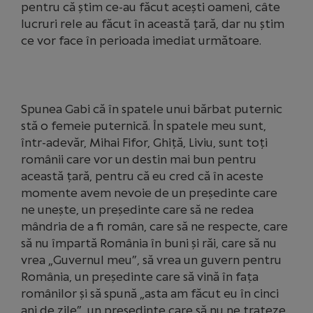
pentru că știm ce-au făcut acești oameni, câte
lucruri rele au făcut în această țară, dar nu știm
ce vor face în perioada imediat următoare.
Spunea Gabi că în spatele unui bărbat puternic
stă o femeie puternică. În spatele meu sunt,
într-adevăr, Mihai Fifor, Ghiță, Liviu, sunt toți
românii care vor un destin mai bun pentru
această țară, pentru că eu cred că în aceste
momente avem nevoie de un președinte care
ne unește, un președinte care să ne redea
mândria de a fi român, care să ne respecte, care
să nu împartă România în buni și răi, care să nu
vrea „Guvernul meu”, să vrea un guvern pentru
România, un președinte care să vină în fața
românilor și să spună „asta am făcut eu în cinci
ani de zile”, un președinte care să nu ne trateze