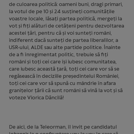
de culoarea politică: oameni buni, dragi primari,
la votul de pe 10 și 24 susțineți comunitățile
voastre locale, lăsați partea politică, mergeți la
vot și fiți alături de cetățeni pentru dezvoltarea
acestei țări, pentru că și voi sunteți români,
indiferent dacă sunteți de partea liberalilor, a
USR-ului, ALDE sau alte partide politice. Înainte
de a fi înregimentat politic, trebuie să fiți
români și toți cei care își iubesc comunitatea,
care iubesc această țară, toți cei care vor să se
regăsească în deciziile președintelui României,
toți cei care vor să spună cu mândrie în afara
granițelor țării că sunt români să vină la vot și să
voteze Viorica Dăncilă!
De aici, de la Teleorman, îl invit pe candidatul