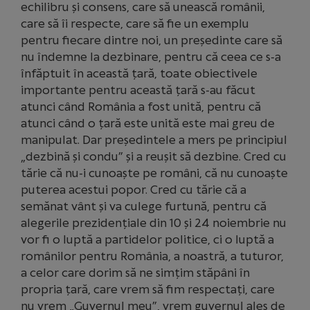
echilibru și consens, care să unească românii,
care să îi respecte, care să fie un exemplu
pentru fiecare dintre noi, un președinte care să
nu îndemne la dezbinare, pentru că ceea ce s-a
înfăptuit în această țară, toate obiectivele
importante pentru această țară s-au făcut
atunci când România a fost unită, pentru că
atunci când o țară este unită este mai greu de
manipulat. Dar președintele a mers pe principiul
„dezbină și condu” și a reușit să dezbine. Cred cu
tărie că nu-i cunoaște pe români, că nu cunoaște
puterea acestui popor. Cred cu tărie că a
semănat vânt și va culege furtună, pentru că
alegerile prezidențiale din 10 și 24 noiembrie nu
vor fi o luptă a partidelor politice, ci o luptă a
românilor pentru România, a noastră, a tuturor,
a celor care dorim să ne simțim stăpâni în
propria țară, care vrem să fim respectați, care
nu vrem „Guvernul meu”, vrem guvernul ales de