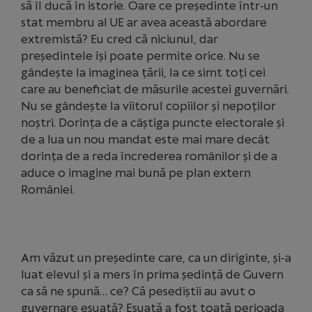
să îl ducă în istorie. Oare ce președinte într-un
stat membru al UE ar avea această abordare
extremistă? Eu cred că niciunul, dar
președintele își poate permite orice. Nu se
gândește la imaginea țării, la ce simt toți cei
care au beneficiat de măsurile acestei guvernări.
Nu se gândește la viitorul copiilor și nepoților
noștri. Dorința de a câștiga puncte electorale și
de a lua un nou mandat este mai mare decât
dorința de a reda încrederea românilor și de a
aduce o imagine mai bună pe plan extern
României.
Am văzut un președinte care, ca un diriginte, și-a
luat elevul și a mers în prima ședință de Guvern
ca să ne spună… ce? Că pesediștii au avut o
guvernare eșuată? Eșuată a fost toată perioada