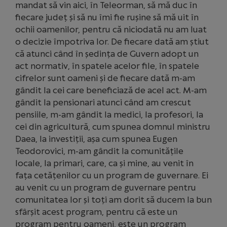
mandat să vin aici, în Teleorman, să mă duc în
fiecare județ și să nu îmi fie rușine să mă uit în
ochii oamenilor, pentru că niciodată nu am luat
o decizie împotriva lor. De fiecare dată am știut
că atunci când în ședința de Guvern adopt un
act normativ, în spatele acelor file, în spatele
cifrelor sunt oameni și de fiecare dată m-am
gândit la cei care beneficiază de acel act. M-am
gândit la pensionari atunci când am crescut
pensiile, m-am gândit la medici, la profesori, la
cei din agricultură, cum spunea domnul ministru
Daea, la investiții, așa cum spunea Eugen
Teodorovici, m-am gândit la comunitățile
locale, la primari, care, ca și mine, au venit în
fața cetățenilor cu un program de guvernare. Ei
au venit cu un program de guvernare pentru
comunitatea lor și toți am dorit să ducem la bun
sfârșit acest program, pentru că este un
program pentru oameni, este un program