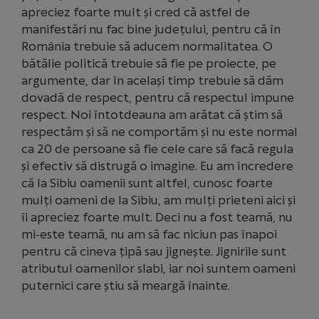
apreciez foarte mult și cred că astfel de
manifestări nu fac bine județului, pentru că în
România trebuie să aducem normalitatea. O
bătălie politică trebuie să fie pe proiecte, pe
argumente, dar în același timp trebuie să dăm
dovadă de respect, pentru că respectul impune
respect. Noi întotdeauna am arătat că știm să
respectăm și să ne comportăm și nu este normal
ca 20 de persoane să fie cele care să facă regula
și efectiv să distrugă o imagine. Eu am încredere
că la Sibiu oamenii sunt altfel, cunosc foarte
mulți oameni de la Sibiu, am mulți prieteni aici și
îi apreciez foarte mult. Deci nu a fost teamă, nu
mi-este teamă, nu am să fac niciun pas înapoi
pentru că cineva țipă sau jignește. Jignirile sunt
atributul oamenilor slabi, iar noi suntem oameni
puternici care știu să meargă înainte.