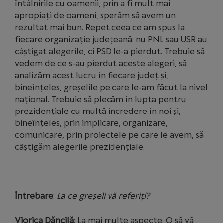
întâlnirile cu oamenii, prin a fi mult mai
apropiaţi de oameni, sperăm să avem un
rezultat mai bun. Repet ceea ce am spus la
fiecare organizaţie judeţeană: nu PNL sau USR au
câştigat alegerile, ci PSD le-a pierdut. Trebuie să
vedem de ce s-au pierdut aceste alegeri, să
analizăm acest lucru în fiecare judeţ şi,
bineînţeles, greşelile pe care le-am făcut la nivel
naţional. Trebuie să plecăm în lupta pentru
prezidenţiale cu multă încredere în noi şi,
bineînţeles, prin implicare, organizare,
comunicare, prin proiectele pe care le avem, să
câştigăm alegerile prezidenţiale.
Întrebare
:
La ce greșeli vă referiți?
Viorica Dăncilă
: La mai multe aspecte. O să vă