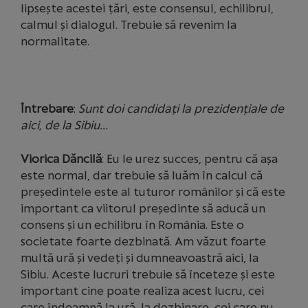
lipsește acestei țări, este consensul, echilibrul,
calmul și dialogul. Trebuie să revenim la
normalitate.
Întrebare
:
Sunt doi candidați la prezidențiale de
aici, de la Sibiu…
Viorica Dăncilă
: Eu le urez succes, pentru că așa
este normal, dar trebuie să luăm în calcul că
președintele este al tuturor românilor și că este
important ca viitorul președinte să aducă un
consens și un echilibru în România. Este o
societate foarte dezbinată. Am văzut foarte
multă ură și vedeți și dumneavoastră aici, la
Sibiu. Aceste lucruri trebuie să înceteze și este
important cine poate realiza acest lucru, cei
care îndeamnă la ură, la dezbinare, cei care nu