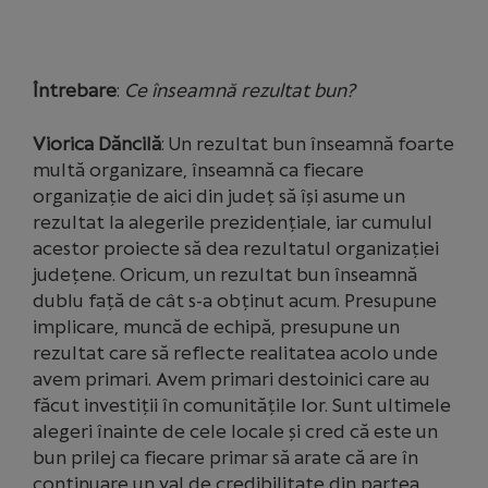
Întrebare
:
Ce înseamnă rezultat bun?
Viorica Dăncilă
: Un rezultat bun înseamnă foarte
multă organizare, înseamnă ca fiecare
organizaţie de aici din judeţ să îşi asume un
rezultat la alegerile prezidenţiale, iar cumulul
acestor proiecte să dea rezultatul organizaţiei
judeţene. Oricum, un rezultat bun înseamnă
dublu faţă de cât s-a obţinut acum. Presupune
implicare, muncă de echipă, presupune un
rezultat care să reflecte realitatea acolo unde
avem primari. Avem primari destoinici care au
făcut investiții în comunitățile lor. Sunt ultimele
alegeri înainte de cele locale și cred că este un
bun prilej ca fiecare primar să arate că are în
continuare un val de credibilitate din partea