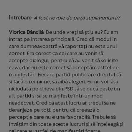
Întrebare
:
A fost nevoie de pază suplimentară?
Viorica Dăncilă
: De unde vreți să știu eu? Eu am
intrat pe intrarea principală. Cred că modul în
care dumneavoastră vă raportați nu este unul
corect. Era corect ca cei care au venit să
accepte dialogul, pentru că au venit să solicite
ceva, dar nu este corect să acceptăm astfel de
manifestări. Fiecare partid politic are dreptul să-
și facă o reuniune, să aibă alegeri. Eu nu voi lăsa
niciodată pe cineva din PSD să se ducă peste un
alt partid și să se manifeste într-un mod
neadecvat. Cred că acest lucru ar trebui să ne
deranjeze pe toți, pentru că creează o
percepție care nu e una favorabilă. Trebuie să
învățăm din toate aceste lucruri și să înțeleagă și
cei care au astfel de manifestări foarte