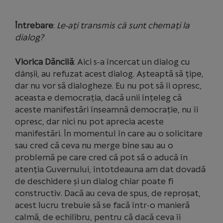
Întrebare
:
Le-ați transmis că sunt chemați la
dialog?
Viorica Dăncilă
: Aici s-a încercat un dialog cu
dânșii, au refuzat acest dialog. Așteaptă să țipe,
dar nu vor să dialogheze. Eu nu pot să îi opresc,
aceasta e democrația, dacă unii înțeleg că
aceste manifestări înseamnă democrație, nu îi
opresc, dar nici nu pot aprecia aceste
manifestări. În momentul în care au o solicitare
sau cred că ceva nu merge bine sau au o
problemă pe care cred că pot să o aducă în
atenția Guvernului, întotdeauna am dat dovadă
de deschidere și un dialog chiar poate fi
constructiv. Dacă au ceva de spus, de reproșat,
acest lucru trebuie să se facă într-o manieră
calmă, de echilibru, pentru că dacă ceva îi