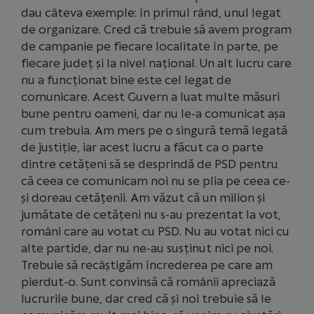
dau câteva exemple: în primul rând, unul legat
de organizare. Cred că trebuie să avem program
de campanie pe fiecare localitate în parte, pe
fiecare județ și la nivel național. Un alt lucru care
nu a funcționat bine este cel legat de
comunicare. Acest Guvern a luat multe măsuri
bune pentru oameni, dar nu le-a comunicat așa
cum trebuia. Am mers pe o singură temă legată
de justiție, iar acest lucru a făcut ca o parte
dintre cetățeni să se desprindă de PSD pentru
că ceea ce comunicam noi nu se plia pe ceea ce-
și doreau cetățenii. Am văzut că un milion și
jumătate de cetățeni nu s-au prezentat la vot,
români care au votat cu PSD. Nu au votat nici cu
alte partide, dar nu ne-au susținut nici pe noi.
Trebuie să recâștigăm încrederea pe care am
pierdut-o. Sunt convinsă că românii apreciază
lucrurile bune, dar cred că și noi trebuie să le