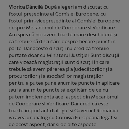
Viorica Dăncilă
: După alegeri am discutat cu
fostul preşedinte al Comisiei Europene, cu
fostul prim-vicepreşedinte al Comisiei Europene
despre Mecanismul de Cooperare şi Verificare.
Am spus că noi avem foarte mare deschidere şi
că trebuie să discutăm despre fiecare punct în
parte. Dar aceste discuţii nu cred că trebuie
purtate doar cu Ministerul Justiţiei. Sunt discuţii
care vizează magistraţii, sunt discuţii în care
trebuie să avem părerea şi a judecătorilor şi a
procurorilor şi a asociaţiilor magistraţilor
pentru a putea pune anumite puncte în aplicare
sau la anumite puncte să explicăm de ce nu
putem implementa acel aspect din Mecanismul
de Cooperare şi Verificare. Dar cred că este
foarte important dialogul şi Guvernul României
va avea un dialog cu Comisia Europeană legat şi
de acest aspect, dar şi de alte aspecte