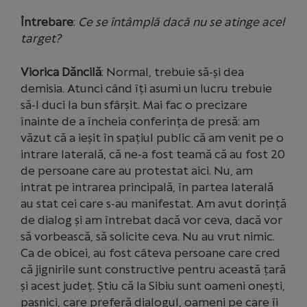
Întrebare
:
Ce se întâmplă dacă nu se atinge acel
target?
Viorica Dăncilă
: Normal, trebuie să-și dea
demisia. Atunci când îți asumi un lucru trebuie
să-l duci la bun sfârșit. Mai fac o precizare
înainte de a încheia conferința de presă: am
văzut că a ieșit în spațiul public că am venit pe o
intrare laterală, că ne-a fost teamă că au fost 20
de persoane care au protestat aici. Nu, am
intrat pe intrarea principală, în partea laterală
au stat cei care s-au manifestat. Am avut dorință
de dialog și am întrebat dacă vor ceva, dacă vor
să vorbească, să solicite ceva. Nu au vrut nimic.
Ca de obicei, au fost câteva persoane care cred
că jignirile sunt constructive pentru această țară
și acest județ. Știu că la Sibiu sunt oameni onești,
pașnici, care preferă dialogul, oameni pe care îi