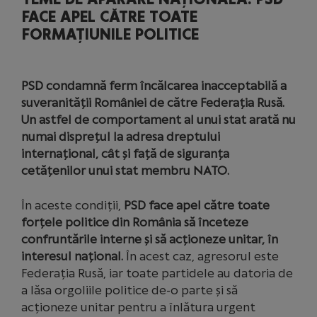
FACE APEL CĂTRE TOATE
FORMAȚIUNILE POLITICE
PSD condamnă ferm încălcarea inacceptabilă a
suveranității României de către Federația Rusă.
Un astfel de comportament al unui stat arată nu
numai disprețul la adresa dreptului
internațional, cât și față de siguranța
cetățenilor unui stat membru NATO.
În aceste condiții,
PSD face apel către toate
forțele politice din România să înceteze
confruntările interne și să acționeze unitar, în
interesul național.
În acest caz, agresorul este
Federația Rusă, iar toate partidele au datoria de
a lăsa orgoliile politice de-o parte și să
acționeze unitar pentru a înlătura urgent