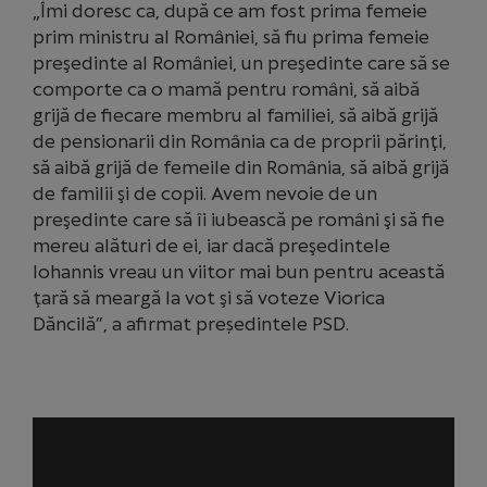
„Îmi doresc ca, după ce am fost prima femeie
prim ministru al României, să fiu prima femeie
preşedinte al României, un preşedinte care să se
comporte ca o mamă pentru români, să aibă
grijă de fiecare membru al familiei, să aibă grijă
de pensionarii din România ca de proprii părinţi,
să aibă grijă de femeile din România, să aibă grijă
de familii şi de copii. Avem nevoie de un
preşedinte care să îi iubească pe români şi să fie
mereu alături de ei, iar dacă preşedintele
Iohannis vreau un viitor mai bun pentru această
ţară să meargă la vot şi să voteze Viorica
Dăncilă”, a afirmat președintele PSD.