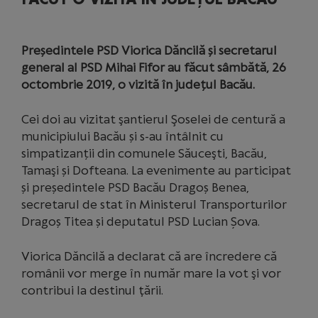
Președintele PSD Viorica Dăncilă și secretarul
general al PSD Mihai Fifor au făcut sâmbătă, 26
octombrie 2019, o vizită în județul Bacău.
Cei doi au vizitat şantierul Şoselei de centură a
municipiului Bacău și s-au întâlnit cu
simpatizanții din comunele Săuceşti, Bacău,
Tamaşi și Dofteana. La evenimente au participat
și președintele PSD Bacău Dragoș Benea,
secretarul de stat în Ministerul Transporturilor
Dragoș Titea și deputatul PSD Lucian Șova.
Viorica Dăncilă a declarat că are încredere că
românii vor merge în număr mare la vot şi vor
contribui la destinul ţării.