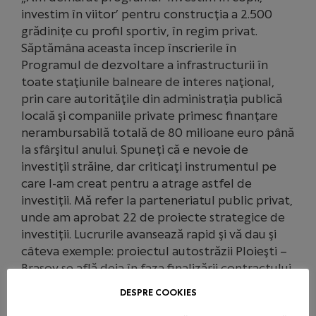
investim în viitor’ pentru construcţia a 2.500
grădiniţe cu profil sportiv, în regim privat.
Săptămâna aceasta încep înscrierile în
Programul de dezvoltare a infrastructurii în
toate staţiunile balneare de interes naţional,
prin care autorităţile din administraţia publică
locală şi companiile private primesc finanţare
nerambursabilă totală de 80 milioane euro până
la sfârşitul anului. Spuneţi că e nevoie de
investiţii străine, dar criticaţi instrumentul pe
care l-am creat pentru a atrage astfel de
investiţii. Mă refer la parteneriatul public privat,
unde am aprobat 22 de proiecte strategice de
investiţii. Lucrurile avansează rapid şi vă dau şi
câteva exemple: proiectul autostrăzii Ploieşti –
Braşov se află deja în faza finalizării contractului
de parteneriat public-privat. Pentru proiectul
DESPRE COOKIES
autostrăzii Târgu Neamţ- Iaşi a început