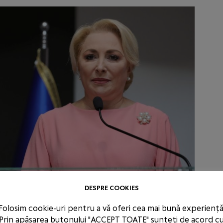
DESPRE COOKIES
Folosim cookie-uri pentru a vă oferi cea mai bună experiență
Prin apăsarea butonului "ACCEPT TOATE" sunteți de acord c