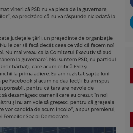
rmat vineri că PSD nu va pleca de la guvernare,
lor”, ea precizând că nu va răspunde niciodată la
oate judeţele ţării, un preşedinte de organizaţie
. Nu le cer să facă decât ceea ce văd că facem noi
oi. Nu mai vreau ca la Comitetul Executiv să aud
mânem la guvernare’. Noi suntem PSD, nu partidul
Unor bărbaţi, care acum critică PSD şi
chii la prima adiere. Eu am rezistat şapte luni
sia pe Facebook şi acum ne dau lecţii. Eu am spus
esponsabil, pentru că ţara are nevoie de
t să dezamăgesc oamenii care au crezut în noi,
tru şi nu am voie să greşesc, pentru că greşeala
e vor candida de acum încolo”, a spus premierul,
iei Femeilor Social Democrate.