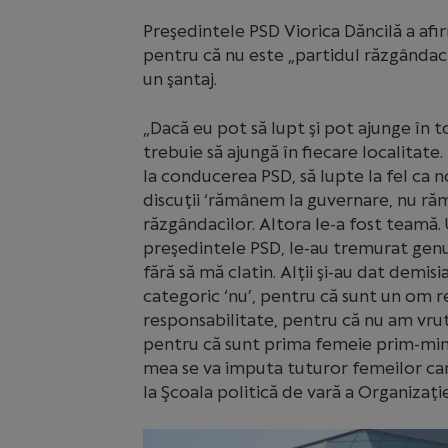
Preşedintele PSD Viorica Dăncilă a afi
pentru că nu este „partidul răzgândaci
un şantaj.
„Dacă eu pot să lupt şi pot ajunge în t
trebuie să ajungă în fiecare localitate
la conducerea PSD, să lupte la fel ca n
discuţii ‘rămânem la guvernare, nu ră
răzgândacilor. Altora le-a fost teamă. 
preşedintele PSD, le-au tremurat genun
fără să mă clatin. Alţii şi-au dat demi
categoric ‘nu’, pentru că sunt un om r
responsabilitate, pentru că nu am vru
pentru că sunt prima femeie prim-minis
mea se va imputa tuturor femeilor car
la Şcoala politică de vară a Organizaţ