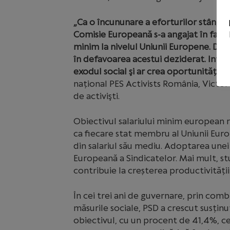
„Ca o încununare a eforturilor stângii
Comisie Europeană s-a angajat în faţa 
minim la nivelul Uniunii Europene. Din 
în defavoarea acestui deziderat. Intr
exodul social şi ar crea oportunități e
național PES Activists România, Victor 
de activişti.
Obiectivul salariului minim european r
ca fiecare stat membru al Uniunii Eur
din salariul său mediu. Adoptarea une
Europeană a Sindicatelor. Mai mult, st
contribuie la creșterea productivității 
În cei trei ani de guvernare, prin co
măsurile sociale, PSD a crescut susținut
obiectivul, cu un procent de 41,4%, 