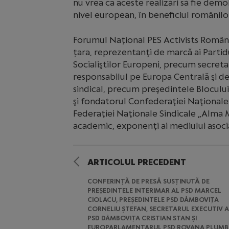
nu vrea ca aceste realizări să fie dem
nivel european, în beneficiul românilo
Forumul Național PES Activists Români
țara, reprezentanţi de marcă ai Partid
Socialiştilor Europeni, precum secretar
responsabilul pe Europa Centrală şi de
sindical, precum preşedintele Blocului
şi fondatorul Confederaţiei Naţionale S
Federaţiei Naţionale Sindicale „Alma 
academic, exponenţi ai mediului asociat
ARTICOLUL PRECEDENT
CONFERINȚĂ DE PRESĂ SUSȚINUTĂ DE
PREȘEDINTELE INTERIMAR AL PSD MARCEL
CIOLACU, PREȘEDINTELE PSD DÂMBOVIȚA
CORNELIU ȘTEFAN, SECRETARUL EXECUTIV A
PSD DÂMBOVIȚA CRISTIAN STAN ȘI
EUROPARLAMENTARUL PSD ROVANA PLUMB