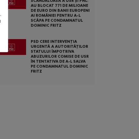
SCANDALOASĂ A USR ȘI PNL:
AU BLOCAT 771 DE MILIOANE
DE EURO DIN BANII EUROPENI
.
AI ROMÂNIEI PENTRU A-L
SCĂPA PE CONDAMNATUL
u
DOMINIC FRITZ
PSD CERE INTERVENȚIA
URGENTĂ A AUTORITĂȚILOR
STATULUI ÎMPOTRIVA
ABUZURILOR COMISE DE USR
ÎN TENTATIVA DE A-L SALVA
PE CONDAMNATUL DOMINIC
FRITZ