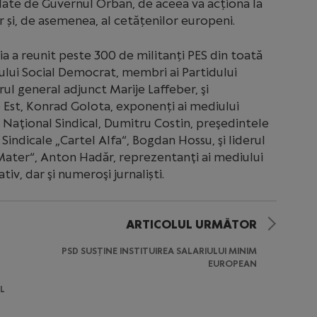
olate de Guvernul Orban, de aceea va acționa la
r și, de asemenea, al cetățenilor europeni.
a a reunit peste 300 de militanți PES din toată
ului Social Democrat, membri ai Partidului
ul general adjunct Marije Laffeber, şi
 Est, Konrad Golota, exponenți ai mediului
 Naţional Sindical, Dumitru Costin, preşedintele
indicale „Cartel Alfa“, Bogdan Hossu, şi liderul
Mater“, Anton Hadăr, reprezentanţi ai mediului
iv, dar şi numeroşi jurnaliști.
ARTICOLUL URMĂTOR
PSD SUSȚINE INSTITUIREA SALARIULUI MINIM
EUROPEAN
L
,