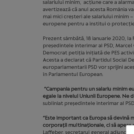
salariului minim, acțiune care a alarm
avertizează că anul acesta România va 
mai mici creșteri ale salariului minim – 
europene pentru a institui o protecție
Prezent sâmbătă, 18 ianuarie 2020, la 
președintele interimar al PSD, Marcel 
Democrat petiția inițiată de PES acti
Acesta a declarat că Partidul Social De
europarlamentarii PSD vor sprijini ace
în Parlamentul European.
“Campania pentru un salariu minim e
egale la nivelul Uniunii Europene. Ne 
subliniat președintele interimar al PSD
“Este important ca Europa să devină ma
corporații multinaționale, ci să apere 
Laffeber, secretarul general adjunct al 