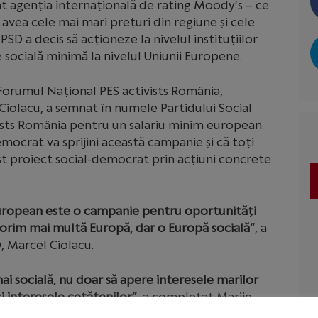
at agenția internațională de rating Moody’s – ce
avea cele mai mari prețuri din regiune și cele
PSD a decis să acționeze la nivelul instituțiilor
 socială minimă la nivelul Uniunii Europene.
Forumul Național PES activists România,
Ciolacu, a semnat în numele Partidului Social
vists România pentru un salariu minim european.
mocrat va sprijini această campanie și că toți
st proiect social-democrat prin acțiuni concrete
uropean este o campanie pentru oportunități
dorim mai multă Europă, dar o Europă socială”
, a
, Marcel Ciolacu.
i socială, nu doar să apere interesele marilor
și interesele cetățenilor”
, a completat Marije
Partidului Socialiștilor Europeni.