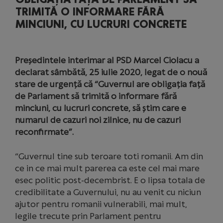
TRIMITĂ O INFORMARE FĂRĂ
MINCIUNI, CU LUCRURI CONCRETE
Președintele interimar al PSD Marcel Ciolacu a
declarat sâmbătă, 25 iulie 2020, legat de o nouă
stare de urgență că “Guvernul are obligația față
de Parlament să trimită o informare fără
minciuni, cu lucruri concrete, să știm care e
numarul de cazuri noi zilnice, nu de cazuri
reconfirmate”.
“Guvernul tine sub teroare toti romanii. Am din
ce in ce mai mult parerea ca este cel mai mare
esec politic post-decembrist. E o lipsa totala de
credibilitate a Guvernului, nu au venit cu niciun
ajutor pentru romanii vulnerabili, mai mult,
legile trecute prin Parlament pentru