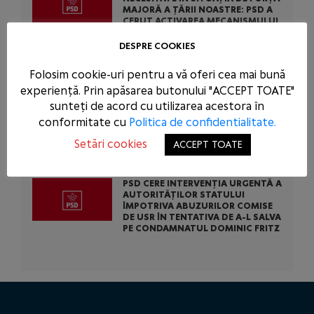
MAJORĂ A ȚĂRII NOASTRE: PSD A
CERUT ACTIVAREA MECANISMULUI
EUROPEAN DE URGENȚĂ! BOLOJAN
ARE OBLIGAȚIA SĂ SUSȚINĂ
DESPRE COOKIES
CAUZA ROMÂNIEI LA BRUXELLES!
Folosim cookie-uri pentru a vă oferi cea mai bună
experiență. Prin apăsarea butonului "ACCEPT TOATE"
PSD CONDAMNĂ ACȚIUNEA
SCANDALOASĂ A USR ȘI PNL: AU
sunteți de acord cu utilizarea acestora în
BLOCAT 771 DE MILIOANE DE EURO
conformitate cu
Politica de confidentialitate.
DIN BANII EUROPENI AI ROMÂNIEI
PENTRU A-L SCĂPA PE
Setări cookies
ACCEPT TOATE
CONDAMNATUL DOMINIC FRITZ
PSD CERE INTERVENȚIA URGENTĂ A
AUTORITĂȚILOR STATULUI
ÎMPOTRIVA ABUZURILOR COMISE
DE USR ÎN TENTATIVA DE A-L SALVA
PE CONDAMNATUL DOMINIC FRITZ