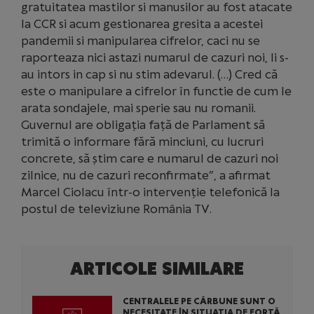
gratuitatea mastilor si manusilor au fost atacate
la CCR si acum gestionarea gresita a acestei
pandemii si manipularea cifrelor, caci nu se
raporteaza nici astazi numarul de cazuri noi, li s-
au intors in cap si nu stim adevarul. (…) Cred că
este o manipulare a cifrelor în functie de cum le
arata sondajele, mai sperie sau nu romanii.
Guvernul are obligația față de Parlament să
trimită o informare fără minciuni, cu lucruri
concrete, să știm care e numarul de cazuri noi
zilnice, nu de cazuri reconfirmate”, a afirmat
Marcel Ciolacu într-o intervenție telefonică la
postul de televiziune România TV.
ARTICOLE SIMILARE
CENTRALELE PE CĂRBUNE SUNT O
NECESITATE ÎN SITUAȚIA DE FORȚĂ