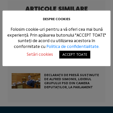
ARTICOLE SIMILARE
DESPRE COOKIES
FĂRĂ CONFRUNTĂRI INTERNE PE
TEME DE APĂRARE NAȚIONALĂ!
PSD FACE APEL CĂTRE TOATE
Folosim cookie-uri pentru a vă oferi cea mai bună
FORMAȚIUNILE POLITICE
experiență. Prin apăsarea butonului "ACCEPT TOATE"
sunteți de acord cu utilizarea acestora în
CONFERINȚĂ DE PRESĂ
conformitate cu
Politica de confidentialitate.
SUSȚINUTĂ DE PURTĂTORUL DE
CUVÂNT AL PSD, LUCIAN
Setări cookies
ACCEPT TOATE
ROMAȘCANU, ȘI SENATORUL PSD,
DANIEL ZAMFIR, LA SEDIUL PSD
DECLARAȚII DE PRESĂ SUSȚINUTE
DE ALFRED SIMONIS, LIDERUL
GRUPULUI PSD DIN CAMERA
DEPUTAȚILOR, LA PARLAMENT