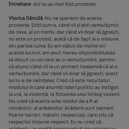
Întrebare
:
Azi nu au mai fost proteste.
Viorica Dăncilă
: Nu ne speriem de aceste
proteste. Știți cum e, când vii și ești nemulțumit
de ceva, ai un motiv, dar când vii doar să jignești,
nu este un protest, arată că de fapt ai o misiune
din partea cuiva. Eu am văzut de multe ori
aceste lucruri, am avut mereu disponibilitatea
să discut cu cei care au o nemulțumire, pentru
că atunci când vii la un protest înseamnă că ai o
nemulțumire, dar când vii doar să jignești, acest
lucru e de neînțeles. Cred că este rezultatul
modului în care anumiți lideri politici au instigat
la ură, la violență, la folosirea unui limbaj violent.
Nu cred că acesta este modul de a fi al
românilor, al arădenilor. Arădenii sunt oameni
foarte harnici, mândri, respectați, care știu că
respectul impune respect. Eu nu cred că
arădenii s-au simțit reprezentați de cei care au