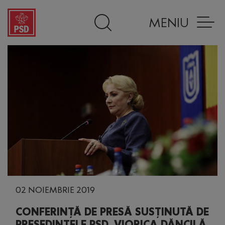
MENIU
02 NOIEMBRIE 2019
CONFERINȚĂ DE PRESĂ SUSȚINUTĂ DE
PREȘEDINTELE PSD, VIORICA DĂNCILĂ,