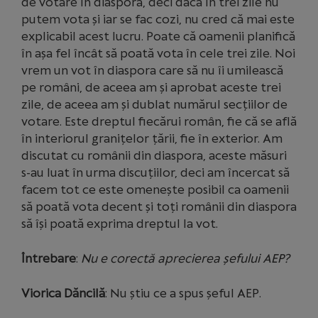
de votare în diaspora, deci dacă în trei zile nu
putem vota și iar se fac cozi, nu cred că mai este
explicabil acest lucru. Poate că oamenii planifică
în așa fel încât să poată vota în cele trei zile. Noi
vrem un vot în diaspora care să nu îi umilească
pe români, de aceea am și aprobat aceste trei
zile, de aceea am și dublat numărul secțiilor de
votare. Este dreptul fiecărui român, fie că se află
în interiorul granițelor țării, fie în exterior. Am
discutat cu românii din diaspora, aceste măsuri
s-au luat în urma discuțiilor, deci am încercat să
facem tot ce este omenește posibil ca oamenii
să poată vota decent și toți românii din diaspora
să își poată exprima dreptul la vot.
Întrebare
:
Nu e corectă aprecierea șefului AEP?
Viorica Dăncilă
: Nu știu ce a spus șeful AEP.