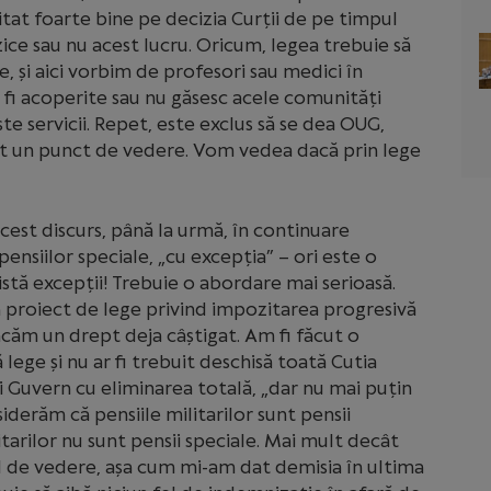
itat foarte bine pe decizia Curții de pe timpul
zice sau nu acest lucru. Oricum, legea trebuie să
, și aici vorbim de profesori sau medici în
fi acoperite sau nu găsesc acele comunități
e servicii. Repet, este exclus să se dea OUG,
vut un punct de vedere. Vom vedea dacă prin lege
acest discurs, până la urmă, în continuare
ensiilor speciale, „cu excepția” – ori este o
istă excepții! Trebuie o abordare mai serioasă.
n proiect de lege privind impozitarea progresivă
tacăm un drept deja câștigat. Am fi făcut o
 lege și nu ar fi trebuit deschisă toată Cutia
 Guvern cu eliminarea totală, „dar nu mai puțin
iderăm că pensiile militarilor sunt pensii
itarilor nu sunt pensii speciale. Mai mult decât
l de vedere, așa cum mi-am dat demisia în ultima