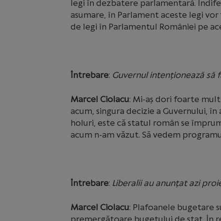
legi în dezbatere parlamentară. Indife
asumare, în Parlament aceste legi vor f
de legi în Parlamentul României pe ac
Întrebare
:
Guvernul intenționează să f
Marcel Ciolacu
: Mi-aș dori foarte mul
acum, singura decizie a Guvernului, în a
holuri, este că statul român se împrum
acum n-am văzut. Să vedem programul,
Întrebare
:
Liberalii au anunțat azi pro
Marcel Ciolacu
: Plafoanele bugetare su
premergătoare bugetului de stat. În re