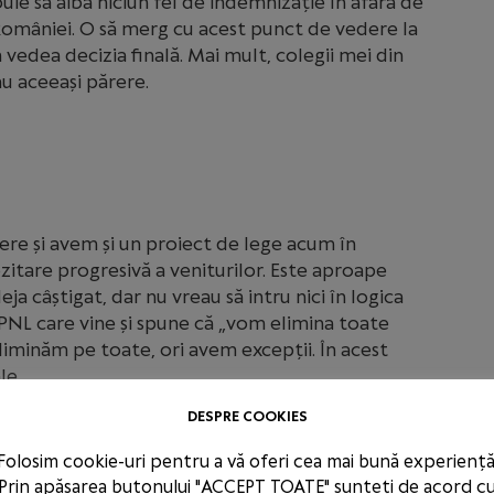
ie să aibă niciun fel de indemnizație în afară de
 României. O să merg cu acest punct de vedere la
vedea decizia finală. Mai mult, colegii mei din
u aceeași părere.
ere și avem și un proiect de lege acum în
itare progresivă a veniturilor. Este aproape
deja câștigat, dar nu vreau să intru nici în logica
 PNL care vine și spune că „vom elimina toate
 eliminăm pe toate, ori avem excepții. În acest
le.
DESPRE COOKIES
Folosim cookie-uri pentru a vă oferi cea mai bună experiență
c cu acest proiect când erați la guvernare?
Prin apăsarea butonului "ACCEPT TOATE" sunteți de acord c