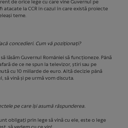
rent de orice lege cu care vine Guvernul pe
i atacate la CCR în cazul în care există proiecte
eleași teme.
acă concedieri. Cum vă poziționați?
t să lăsăm Guvernul României să funcționeze. Până
fară de ce ne spun la televizor, știri sau pe
ută cu 10 miliarde de euro. Altă decizie până
 să vină și pe urmă vom discuta.
iectele pe care își asumă răspunderea.
nt obligați prin lege să vină cu ele, este o lege
st, să vedem cu ce vin!