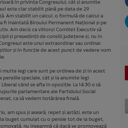
ioară în privința Congresului, cât și anumite
sul este clar stabilit până pe data de 29
tă. Am stabilit un calcul, o formulă de calcul a
a fi înaintată Biroului Permanent Național și pe
tiv. Am decis ca viitorul Comitet Executiv să
ipii și președinții de consilii județene și, nu în
 Congresul este unul extraordinar sau ordinar.
știlor și în funcție de acest punct de vedere vom
ie.
ai multe legi care sunt pe ordinea de zi în acest
ensiile speciale, cât și la anumite legi
beral când se afla în opoziție. La 14:30 o să
upurile parlamentare ale Partidului Social
enat, ca să vedem hotărârea finală.
iu, am spus și aseară, repet și astăzi, este un
e la buget cumulat cu o pensie tot de la buget,
i promovată, nu înseamnă că dacă se promovează