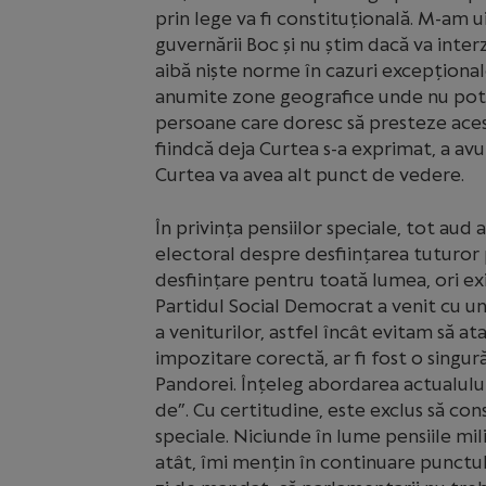
prin lege va fi constituțională. M-am u
guvernării Boc și nu știm dacă va inter
aibă niște norme în cazuri excepționale
anumite zone geografice unde nu pot 
persoane care doresc să presteze acest
fiindcă deja Curtea s-a exprimat, a a
Curtea va avea alt punct de vedere.
În privința pensiilor speciale, tot aud 
electoral despre desființarea tuturor p
desființare pentru toată lumea, ori ex
Partidul Social Democrat a venit cu u
a veniturilor, astfel încât evitam să a
impozitare corectă, ar fi fost o singură
Pandorei. Înțeleg abordarea actualului
de”. Cu certitudine, este exclus să cons
speciale. Niciunde în lume pensiile mil
atât, îmi mențin în continuare punctu