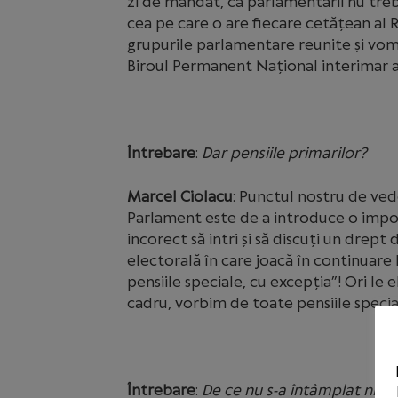
zi de mandat, că parlamentarii nu trebu
cea pe care o are fiecare cetățean al
grupurile parlamentare reunite și vom 
Biroul Permanent Național interimar a
Întrebare
:
Dar pensiile primarilor?
Marcel Ciolacu
: Punctul nostru de ved
Parlament este de a introduce o impoz
incorect să intri și să discuți un drept 
electorală în care joacă în continuare
pensiile speciale, cu excepția”! Ori le
cadru, vorbim de toate pensiile specia
Întrebare
:
De ce nu s-a întâmplat nimi