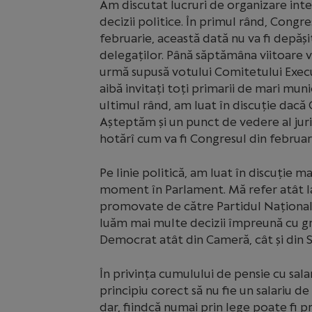
Am discutat lucruri de organizare inter
decizii politice. În primul rând, Congre
februarie, această dată nu va fi depăși
delegaților. Până săptămâna viitoare v
urmă supusă votului Comitetului Execu
aibă invitați toți primarii de mari munic
ultimul rând, am luat în discuție dacă
Așteptăm și un punct de vedere al juri
hotărî cum va fi Congresul din februar
Pe linie politică, am luat în discuție m
moment în Parlament. Mă refer atât la p
promovate de către Partidul Național Li
luăm mai multe decizii împreună cu gr
Democrat atât din Cameră, cât și din S
În privința cumulului de pensie cu salar
principiu corect să nu fie un salariu d
dar, fiindcă numai prin lege poate f