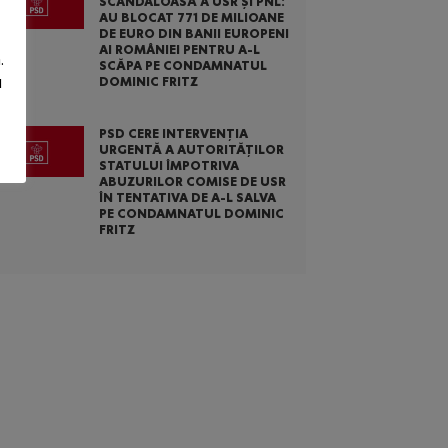
SCANDALOASĂ A USR ȘI PNL:
AU BLOCAT 771 DE MILIOANE
DE EURO DIN BANII EUROPENI
AI ROMÂNIEI PENTRU A-L
.
SCĂPA PE CONDAMNATUL
u
DOMINIC FRITZ
PSD CERE INTERVENȚIA
URGENTĂ A AUTORITĂȚILOR
STATULUI ÎMPOTRIVA
ABUZURILOR COMISE DE USR
ÎN TENTATIVA DE A-L SALVA
PE CONDAMNATUL DOMINIC
FRITZ