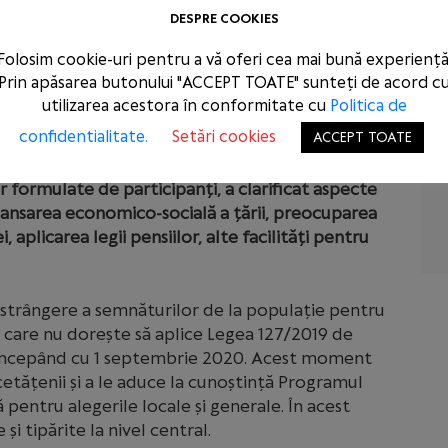
zației PSD
, LUCA ANDALUZIA –
Candidat la
DESPRE COOKIES
dinte al OPSD Tulcea și 20 președinți ai OPSD
Folosim cookie-uri pentru a vă oferi cea mai bună experiență
Prin apăsarea butonului "ACCEPT TOATE" sunteți de acord c
utilizarea acestora în conformitate cu
Politica de
 pus numeroase întrbări atât pentru Dl.Budăi Marius
confidentialitate.
Setări cookies
ACCEPT TOATE
 și pentru Conducerea Centrală a OPSD.
 formulate de participanți, a clarificat aspecte
nsarea economico-socială a țării, preocuparea
 aplicarea legii pensiilor, alte facilități pentru
 strângere a semnăturilor de la populație pentru
, care nu dorește să aplice Legea 127/2019 de
 începând cu 1 septembrie 2020. Acest moment
 cetățenii și a le aduce la cunoștință Programul
ă pentru alegerile locale și generale. În acest
 și tipărite la nivel central.