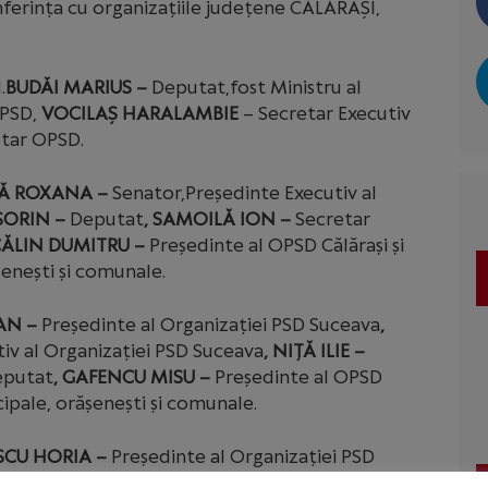
onferința cu organizațiile județene CĂLĂRAȘI,
.
BUDĂI MARIUS –
Deputat,fost Ministru al
OPSD,
VOCILAȘ HARALAMBIE
– Secretar Executiv
tar OPSD.
Ă ROXANA –
Senator,Președinte Executiv al
SORIN –
Deputat
, SAMOILĂ ION –
Secretar
CĂLIN DUMITRU –
Președinte al OPSD Călărași și
enești și comunale.
AN –
Președinte al Organizației PSD Suceava
,
iv al Organizației PSD Suceava
, NIȚĂ ILIE –
putat
, GAFENCU MISU –
Președinte al OPSD
ipale, orășenești și comunale.
CU HORIA –
Președinte al Organizației PSD
nte Executiv al Organizației PSD Tulcea
, VIZAUER