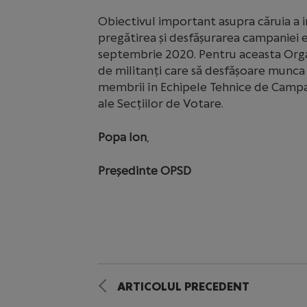
Obiectivul important asupra căruia a in
pregătirea și desfășurarea campaniei e
septembrie 2020. Pentru aceasta Organi
de militanți care să desfășoare munca 
membrii în Echipele Tehnice de Campani
ale Secțiilor de Votare.
Popa Ion
,
Președinte OPSD
ARTICOLUL PRECEDENT