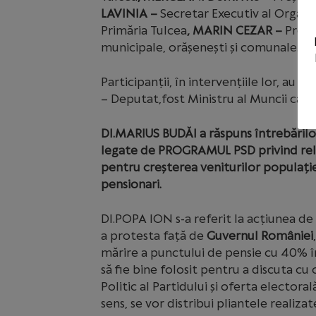
LAVINIA –
Secretar Executiv al Organi
Primăria Tulcea
, MARIN CEZAR –
Preșe
municipale, orășenești și comunale.
Participanții, în intervențiile lor, au
– Deputat,fost Ministru al Muncii cât
Dl.MARIUS BUDĂI a răspuns întrebărilor
legate de PROGRAMUL PSD privind rela
pentru creșterea veniturilor populației,
pensionari.
Dl.POPA ION s-a referit la acțiunea de
a protesta față de
Guvernul României
mărire a punctului de pensie cu 40%
să fie bine folosit pentru a discuta cu
Politic al Partidului și oferta electoral
sens, se vor distribui pliantele realizate