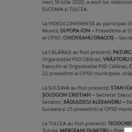
ineri, 10 iulie 2020, a avut loc videoc
SUCEAVA și TULCEA.
La VIDEOCONFERINȚĂ au participat Dl
Muncii
, Dl.POPA ION –
Președinte al 
al OPSD,
CHIOVEANU DRAGOȘ
– Secre
La CĂLĂRAȘI au fost prezenți:
PAȚURC
Organizației PSD Călărași
, VRĂJITORU 
Executiv al Organizației PSD Călărași
, 
22 președinți ai OPSD municipale, orăș
La SUCEAVA au fost prezenți:
STAN IO
ȘOLOGON CRISTIAN –
Secretar Execut
Senator
, RĂDULESCU ALEXANDRU –
De
Suceava și 25 președinți ai OPSD munic
La TULCEA au fost prezenți:
TEODORES
Tulcea
, MERGEANI DUMITRU –
Președi