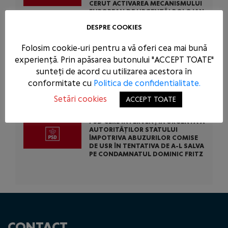
CERUT ACTIVAREA MECANISMULUI
EUROPEAN DE URGENȚĂ! BOLOJAN
ARE OBLIGAȚIA SĂ SUSȚINĂ
DESPRE COOKIES
CAUZA ROMÂNIEI LA BRUXELLES!
Folosim cookie-uri pentru a vă oferi cea mai bună
PSD CONDAMNĂ ACȚIUNEA
experiență. Prin apăsarea butonului "ACCEPT TOATE"
SCANDALOASĂ A USR ȘI PNL: AU
sunteți de acord cu utilizarea acestora în
BLOCAT 771 DE MILIOANE DE EURO
DIN BANII EUROPENI AI ROMÂNIEI
conformitate cu
Politica de confidentialitate.
PENTRU A-L SCĂPA PE
CONDAMNATUL DOMINIC FRITZ
Setări cookies
ACCEPT TOATE
PSD CERE INTERVENȚIA URGENTĂ A
AUTORITĂȚILOR STATULUI
ÎMPOTRIVA ABUZURILOR COMISE
DE USR ÎN TENTATIVA DE A-L SALVA
PE CONDAMNATUL DOMINIC FRITZ
CONTACT