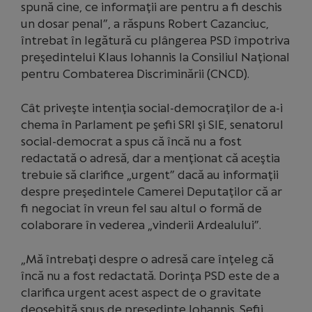
spună cine, ce informaţii are pentru a fi deschis
un dosar penal”, a răspuns Robert Cazanciuc,
întrebat în legătură cu plângerea PSD împotriva
preşedintelui Klaus Iohannis la Consiliul Naţional
pentru Combaterea Discriminării (CNCD).
Cât priveşte intenţia social-democraţilor de a-i
chema în Parlament pe şefii SRI şi SIE, senatorul
social-democrat a spus că încă nu a fost
redactată o adresă, dar a menţionat că aceştia
trebuie să clarifice „urgent” dacă au informaţii
despre preşedintele Camerei Deputaţilor că ar
fi negociat în vreun fel sau altul o formă de
colaborare în vederea „vinderii Ardealului”.
„Mă întrebaţi despre o adresă care înţeleg că
încă nu a fost redactată. Dorinţa PSD este de a
clarifica urgent acest aspect de o gravitate
deosebită spus de preşedinte Iohannis. Şefii