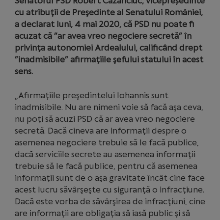
Senatorul PSD Robert Cazanciuc, vicepreședinte
cu atribuţii de Preşedinte al Senatului României,
a declarat luni, 4 mai 2020, că PSD nu poate fi
acuzat că ”ar avea vreo negociere secretă” în
privinţa autonomiei Ardealului, calificând drept
”inadmisibile” afirmaţiile şefului statului în acest
sens.
„Afirmaţiile preşedintelui Iohannis sunt
inadmisibile. Nu are nimeni voie să facă aşa ceva,
nu poţi să acuzi PSD că ar avea vreo negociere
secretă. Dacă cineva are informaţii despre o
asemenea negociere trebuie să le facă publice,
dacă serviciile secrete au asemenea informaţii
trebuie să le facă publice, pentru că asemenea
informaţii sunt de o aşa gravitate încât cine face
acest lucru săvârşeşte cu siguranţă o infracţiune.
Dacă este vorba de săvârşirea de infracţiuni, cine
are informaţii are obligaţia să iasă public şi să