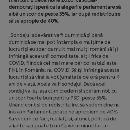
miercuri, 2 decembrie 2020, că social-
democraţii speră ca la alegerile parlamentare să
aibă un scor de peste 35%, iar după redistribuire
să se apropie de 40%.
„Sondajul adevărat va fi duminică şi până
duminică se mai pot întâmpla o mulţime de
lucruri şi eu sper ca mult mai mulţi români să îşi
înfrângă acea unii comoditate, alţii frica de
COVID, fiindcă cel mai mare pericol astăzi este
PNL în România, nu COVID. Să îşi înfrângă aceste
lucruri şi să vină la vot jumătate de oră pentru 4
ani de viaţă. Acela va fi sondajul. Dacă acel
sondaj va ieşi aşa cum credem şi sperăm noi, cu
un scor foarte bun pentru PSD, peste 35%,
ţinând cont şi de redistribuire, să vedem cine nu
intră în Parlament, poate ne apropiem de 40%.
Să vedem ce fac şi ceilalţi şi, atunci, politica de
alianţe sau poate fi un Guvern minoritar cu