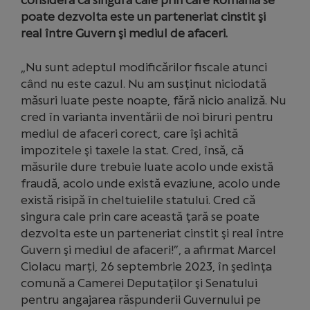
consideră că singura cale prin care România se
poate dezvolta este un parteneriat cinstit şi
real între Guvern şi mediul de afaceri.
„Nu sunt adeptul modificărilor fiscale atunci
când nu este cazul. Nu am susţinut niciodată
măsuri luate peste noapte, fără nicio analiză. Nu
cred în varianta inventării de noi biruri pentru
mediul de afaceri corect, care îşi achită
impozitele şi taxele la stat. Cred, însă, că
măsurile dure trebuie luate acolo unde există
fraudă, acolo unde există evaziune, acolo unde
există risipă în cheltuielile statului. Cred că
singura cale prin care această ţară se poate
dezvolta este un parteneriat cinstit şi real între
Guvern şi mediul de afaceri!”, a afirmat Marcel
Ciolacu marți, 26 septembrie 2023, în şedinţa
comună a Camerei Deputaţilor şi Senatului
pentru angajarea răspunderii Guvernului pe