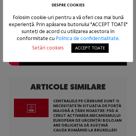
DESPRE COOKIES
Folosim cookie-uri pentru a vă oferi cea mai bună
experiență. Prin apăsarea butonului "ACCEPT TOATE"
sunteți de acord cu utilizarea acestora în
conformitate cu
Politica de confidentialitate.
Setări cookies
ACCEPT TOATE
ARTICOLE SIMILARE
CENTRALELE PE CĂRBUNE SUNT O
NECESITATE ÎN SITUAȚIA DE FORȚĂ
MAJORĂ A ȚĂRII NOASTRE: PSD A
CERUT ACTIVAREA MECANISMULUI
EUROPEAN DE URGENȚĂ! BOLOJAN
ARE OBLIGAȚIA SĂ SUSȚINĂ
CAUZA ROMÂNIEI LA BRUXELLES!