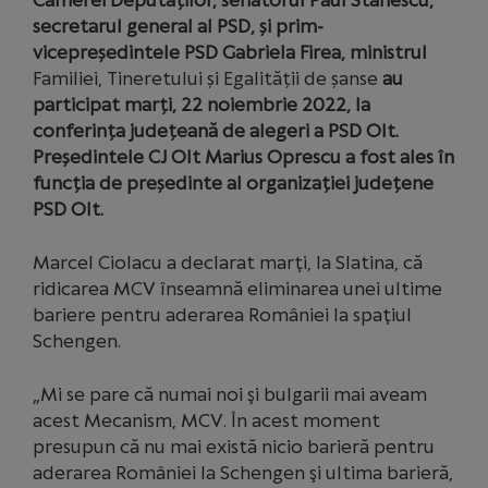
Camerei Deputaților, senatorul Paul Stănescu,
secretarul general al PSD, și prim-
vicepreședintele PSD Gabriela Firea, ministrul
Familiei, Tineretului și Egalității de șanse
au
participat marți, 22 noiembrie 2022, la
conferința județeană de alegeri a PSD Olt.
Președintele CJ Olt Marius Oprescu a fost ales în
funcția de președinte al organizației județene
PSD Olt.
Marcel Ciolacu a declarat marţi, la Slatina, că
ridicarea MCV înseamnă eliminarea unei ultime
bariere pentru aderarea României la spaţiul
Schengen.
„Mi se pare că numai noi şi bulgarii mai aveam
acest Mecanism, MCV. În acest moment
presupun că nu mai există nicio barieră pentru
aderarea României la Schengen şi ultima barieră,