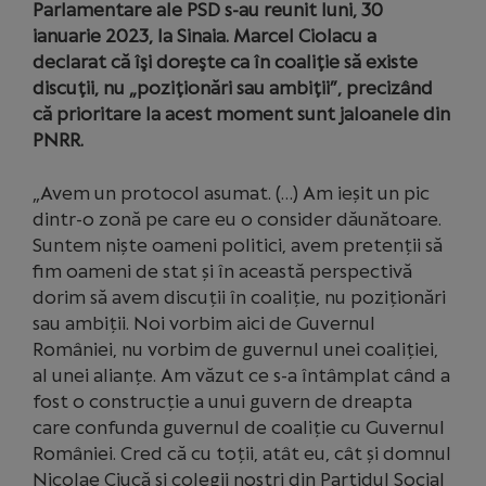
Parlamentare ale PSD s-au reunit luni, 30
ianuarie 2023, la Sinaia. Marcel Ciolacu a
declarat că îşi doreşte ca în coaliţie să existe
discuţii, nu „poziţionări sau ambiţii”, precizând
că prioritare la acest moment sunt jaloanele din
PNRR.
„Avem un protocol asumat. (…) Am ieșit un pic
dintr-o zonă pe care eu o consider dăunătoare.
Suntem niște oameni politici, avem pretenții să
fim oameni de stat și în această perspectivă
dorim să avem discuții în coaliție, nu poziționări
sau ambiții. Noi vorbim aici de Guvernul
României, nu vorbim de guvernul unei coaliției,
al unei alianțe. Am văzut ce s-a întâmplat când a
fost o construcție a unui guvern de dreapta
care confunda guvernul de coaliție cu Guvernul
României. Cred că cu toții, atât eu, cât și domnul
Nicolae Ciucă și colegii noștri din Partidul Social