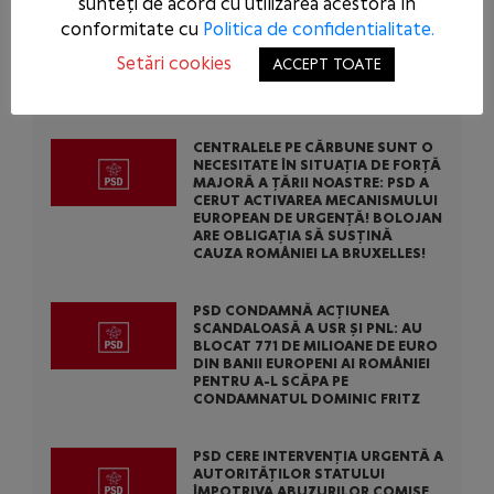
PSD.
sunteți de acord cu utilizarea acestora în
conformitate cu
Politica de confidentialitate.
Setări cookies
ACCEPT TOATE
ARTICOLE SIMILARE
CENTRALELE PE CĂRBUNE SUNT O
NECESITATE ÎN SITUAȚIA DE FORȚĂ
MAJORĂ A ȚĂRII NOASTRE: PSD A
CERUT ACTIVAREA MECANISMULUI
EUROPEAN DE URGENȚĂ! BOLOJAN
ARE OBLIGAȚIA SĂ SUSȚINĂ
CAUZA ROMÂNIEI LA BRUXELLES!
PSD CONDAMNĂ ACȚIUNEA
SCANDALOASĂ A USR ȘI PNL: AU
BLOCAT 771 DE MILIOANE DE EURO
DIN BANII EUROPENI AI ROMÂNIEI
PENTRU A-L SCĂPA PE
CONDAMNATUL DOMINIC FRITZ
PSD CERE INTERVENȚIA URGENTĂ A
AUTORITĂȚILOR STATULUI
ÎMPOTRIVA ABUZURILOR COMISE