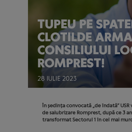
TUPEU PE SPATE
CLOTILDE ARMA
CONSILIULUI L
ROMPREST!
28 IULIE 2023
În ședința convocată „de îndată” USR 
de salubrizare Romprest, după ce 3 ani
transformat Sectorul 1 în cel mai murd