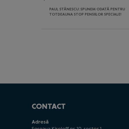
PAUL STĂNESCU: SPUNEM ODATĂ PENTRU
TOTDEAUNA STOP PENSIILOR SPECIALE!
CONTACT
Adresă
Șoseaua Kiseleff nr. 10, sector 1,