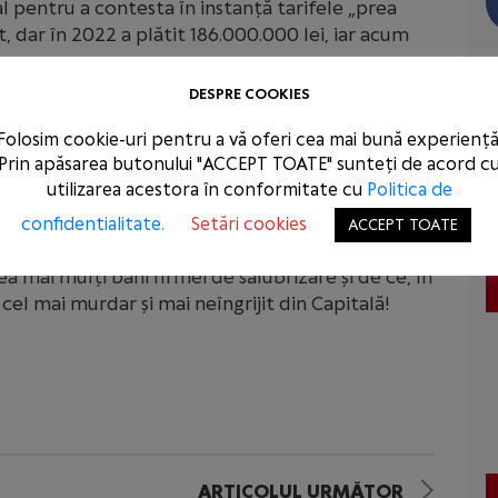
l pentru a contesta în instanță tarifele „prea
, dar în 2022 a plătit 186.000.000 lei, iar acum
DESPRE COOKIES
de Armand a înșelat cetățenii și face exact invers
Folosim cookie-uri pentru a vă oferi cea mai bună experiență
bani pentru firma de salubrizare, pentru o
Prin apăsarea butonului "ACCEPT TOATE" sunteți de acord c
utilizarea acestora în conformitate cu
Politica de
tăzi ședința Consiliului Local și o convoacă pe
confidentialitate.
Setări cookies
ACCEPT TOATE
nă personal în fața cetățenilor și a Consiliului
a mai mulți bani firmei de salubrizare și de ce, în
 cel mai murdar și mai neîngrijit din Capitală!
ARTICOLUL URMĂTOR