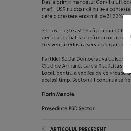
Deși a primit mandatul Consiliului Loca
mari”, USR nu doar că nu le-a contestat
cere o creștere enormă, de 31,22%!
Se dovedește astfel că primarul Clotil
decât a clamat: vrea să dea mai mulți 
frecvență redusă a serviciului public.
Partidul Social Democrat va boicota as
Clotilde Armand, căreia îi solicită să vi
Local, pentru a explica de ce vrea să de
același timp, Sectorul 1 continuă să fie
Florin Manole,
Președinte PSD Sector
ARTICOLUL PRECEDENT