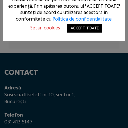
PE CONDAMNATUL DOMINIC FRITZ
experiență. Prin apăsarea butonului "ACCEPT TOATE"
sunteți de acord cu utilizarea acestora în
PSD A REZOLVAT ASTĂZI ÎN
conformitate cu
Politica de confidentialitate.
PARLAMENT CEEA CE NU A PUTUT
REZOLVA GUVERNUL DEMIS PRIN
Setări cookies
ACCEPT TOATE
MOȚIUNE DE CENZURĂ
CONTACT
Adresă
Șoseaua Kiseleff nr. 10, sector 1,
București
Telefon
031 413 5147