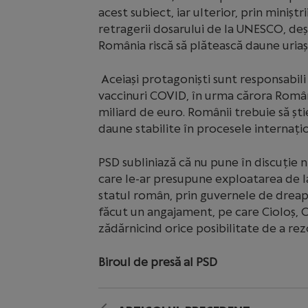
acest subiect, iar ulterior, prin minișt
retragerii dosarului de la UNESCO, deși
România riscă să plătească daune uriașe
Aceiași protagoniști sunt responsabili
vaccinuri COVID, în urma cărora Români
miliard de euro. Românii trebuie să ști
daune stabilite în procesele internați
PSD subliniază că nu pune în discuție 
care le-ar presupune exploatarea de l
statul român, prin guvernele de dreap
făcut un angajament, pe care Cioloș, Or
zădărnicind orice posibilitate de a rezo
Biroul de presă al PSD