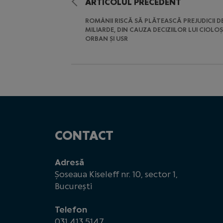
ARTICOLUL PRECEDENT
ROMÂNII RISCĂ SĂ PLĂTEASCĂ PREJUDICII D
MILIARDE, DIN CAUZA DECIZIILOR LUI CIOLOȘ
ORBAN ȘI USR
CONTACT
Adresă
Șoseaua Kiseleff nr. 10, sector 1,
București
Telefon
031 413 5147