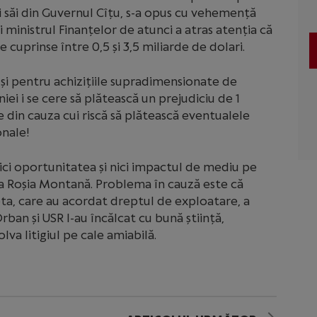
rii săi din Guvernul Cîțu, s-a opus cu vehemență
 ministrul Finanțelor de atunci a atras atenția că
 cuprinse între 0,5 și 3,5 miliarde de dolari.
 și pentru achizițiile supradimensionate de
ei i se cere să plătească un prejudiciu de 1
e din cauza cui riscă să plătească eventualele
onale!
nici oportunitatea și nici impactul de mediu pe
a Roșia Montană. Problema în cauză este că
ta, care au acordat dreptul de exploatare, a
ban și USR l-au încălcat cu bună știință,
lva litigiul pe cale amiabilă.