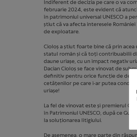
Indiferent de decizia pe care o va com
februarie 2024, este evident că atunc
în patrimoniul universal UNESCO a per
știut că va afecta interesele României 
de exploatare.
Cioloș a știut foarte bine că prin ace
statul român și că toți contribuabilii 
daune uriașe, cu un impact negativ uri
Dacian Cioloș se face vinovat de submi
definitiv pentru orice funcție de demn
cetățenilor pe care i-ar putea condamna
uriașe!
La fel de vinovat este și premierul Orb
în Patrimoniul UNESCO, după ce Guver
la soluționarea litigiului.
De asemenea, o mare parte din răspund