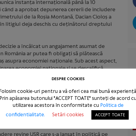
unica instanța internațională până la 10
i când a aprobat depunerea cererii de includere
imetrului de la Roșia Montană, Dacian Cioloș a
în litigiul deja deschis cu deținătorul dreptului
a decizie a încălcat un angajament asumat de
din România ar putea fi obligați să plătească
aș asupra economiei naționale. Sub acest aspect,
narea economiei naționale și se descalifică
itate publică. Cioloș nu mai poate cere votul
DESPRE COOKIES
, prin deciziile sale, la plata unor prejudicii
Folosim cookie-uri pentru a vă oferi cea mai bună experiență
Prin apăsarea butonului "ACCEPT TOATE" sunteți de acord c
an care a dispus reluarea procedurii de înscriere
utilizarea acestora în conformitate cu
Politica de
nul PSD solicitase întreruperea procedurii până
confidentialitate.
Setări cookies
ACCEPT TOATE
ere revine USR care s-a lansat în politică pe