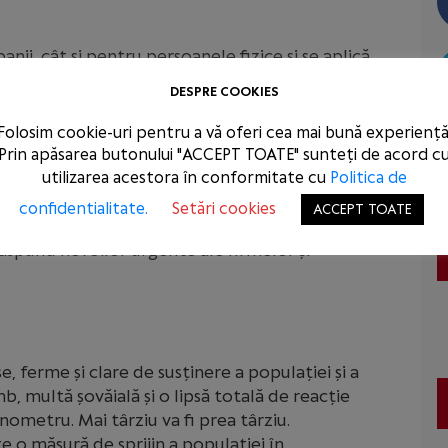
ii, cât și pentru persoanele fizice și se aplică
 până la data de 19 martie 2020, inclusiv.
DESPRE COOKIES
până la finalul anului 2020. Durata contractuală
Folosim cookie-uri pentru a vă oferi cea mai bună experiență
Prin apăsarea butonului "ACCEPT TOATE" sunteți de acord c
utilizarea acestora în conformitate cu
Politica de
confidentialitate.
Setări cookies
ACCEPT TOATE
 Guvern pentru sprijinirea economiei sunt mai
ăspund nevoilor urgente ale firmelor și
, ferme și clare de susținere a populației și a
b, multă șovăială și o lipsă totală de reacție
ometru. Mai târziu va fi prea târziu.
e o măsură de sprijin a populației în