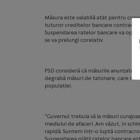
Măsura este valabilă atât pentru compan
tuturor creditelor bancare contractate
Suspendarea ratelor bancare va opera 
se va prelungi corelativ.
PSD consideră că măsurile anunțate de
degrabă măsuri de tatonare, care nu r
populației.
”Guvernul trebuia să ia măsuri curajoase
mediului de afaceri. Am văzut, în schim
rapidă. Suntem într-o luptă contracron
Suspendarea plății ratelor bancare est