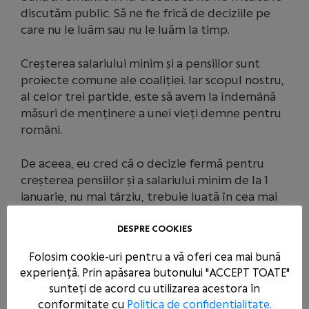
discutăm public. Să ne fie frică de deciziile pe
care nu le luăm sau nu le luăm la timp.
Creșterea salariului minim și a pensiilor sunt
proiecte comune ale coaliției. Iar scopul nostru,
al celor trei partide, este să avem la îndemână
măsuri de menținere a unei vieți demne pentru
români.
De aceea, eu cred că o decizie fermă pentru
creșterea pensiilor și a salariului minim de la 1
ianuarie, nu mai târziu, trebuie luată în cea mai
apropiată ședință de coaliție.
DESPRE COOKIES
Paul
Folosim cookie-uri pentru a vă oferi cea mai bună
Stănescu,
experiență. Prin apăsarea butonului "ACCEPT TOATE"
sunteți de acord cu utilizarea acestora în
Secretarul general al PSD
conformitate cu
Politica de confidentialitate.