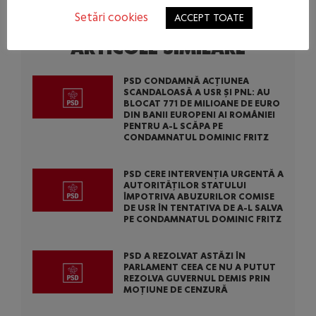
Setări cookies
ACCEPT TOATE
ARTICOLE SIMILARE
PSD CONDAMNĂ ACȚIUNEA
SCANDALOASĂ A USR ȘI PNL: AU
BLOCAT 771 DE MILIOANE DE EURO
DIN BANII EUROPENI AI ROMÂNIEI
PENTRU A-L SCĂPA PE
CONDAMNATUL DOMINIC FRITZ
PSD CERE INTERVENȚIA URGENTĂ A
AUTORITĂȚILOR STATULUI
ÎMPOTRIVA ABUZURILOR COMISE
DE USR ÎN TENTATIVA DE A-L SALVA
PE CONDAMNATUL DOMINIC FRITZ
PSD A REZOLVAT ASTĂZI ÎN
PARLAMENT CEEA CE NU A PUTUT
REZOLVA GUVERNUL DEMIS PRIN
MOȚIUNE DE CENZURĂ