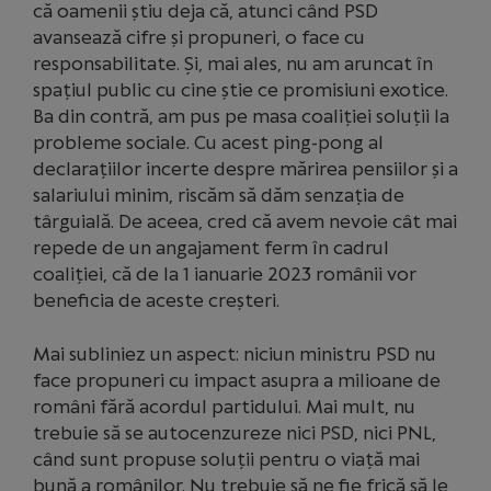
că oamenii știu deja că, atunci când PSD
avansează cifre și propuneri, o face cu
responsabilitate. Și, mai ales, nu am aruncat în
spațiul public cu cine știe ce promisiuni exotice.
Ba din contră, am pus pe masa coaliției soluții la
probleme sociale. Cu acest ping-pong al
declarațiilor incerte despre mărirea pensiilor și a
salariului minim, riscăm să dăm senzația de
târguială. De aceea, cred că avem nevoie cât mai
repede de un angajament ferm în cadrul
coaliției, că de la 1 ianuarie 2023 românii vor
beneficia de aceste creșteri.
Mai subliniez un aspect: niciun ministru PSD nu
face propuneri cu impact asupra a milioane de
români fără acordul partidului. Mai mult, nu
trebuie să se autocenzureze nici PSD, nici PNL,
când sunt propuse soluții pentru o viață mai
bună a românilor. Nu trebuie să ne fie frică să le