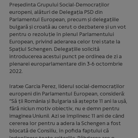
Președinta Grupului Social-Democraților
europeni, alături de Delegația PSD din
Parlamentul European, precum și delegațiile
bulgară și croată au cerut o dezbatere și un vot
pentru o rezoluție în plenul Parlamentului
European, privind aderarea celor trei state la
Spațiul Schengen. Delegațiile solicită
introducerea acestui punct pe ordinea de zi a
plenarei europarlamentare din 3-6 octombrie
2022.
Iratxe Garcia Perez, liderul social-democraților
europeni din Parlamentul European, consideră:
“Să ții România și Bulgaria să aștepte 11 ani la ușă,
fără niciun motiv obiectiv, nu e demn pentru
imaginea Uniunii. Azi se împlinesc 11 ani de când
cererea lor pentru a adera la Schengen a fost
blocată de Consiliu, în pofida faptului că