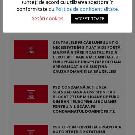
sunteți de acord cu utilizarea acestora în
European
conformitate cu
Politica de confidentialitate.
Setări cookies
ACCEPT TOATE
ARTICOLE SIMILARE
CENTRALELE PE CĂRBUNE SUNT O
NECESITATE ÎN SITUAȚIA DE FORȚĂ
MAJORĂ A ȚĂRII NOASTRE: PSD A
CERUT ACTIVAREA MECANISMULUI
EUROPEAN DE URGENȚĂ! BOLOJAN
ARE OBLIGAȚIA SĂ SUSȚINĂ
CAUZA ROMÂNIEI LA BRUXELLES!
PSD CONDAMNĂ ACȚIUNEA
SCANDALOASĂ A USR ȘI PNL: AU
BLOCAT 771 DE MILIOANE DE EURO
DIN BANII EUROPENI AI ROMÂNIEI
PENTRU A-L SCĂPA PE
CONDAMNATUL DOMINIC FRITZ
PSD CERE INTERVENȚIA URGENTĂ A
AUTORITĂȚILOR STATULUI