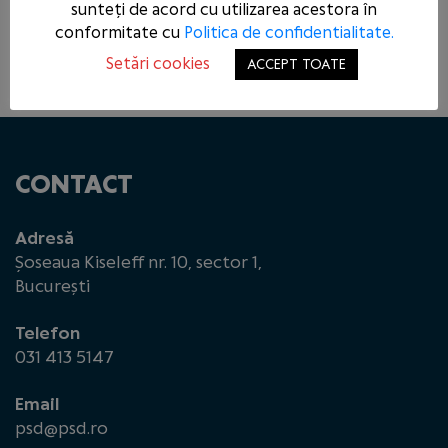
sunteți de acord cu utilizarea acestora în
PARLAMENT CEEA CE NU A PUTUT
REZOLVA GUVERNUL DEMIS PRIN
conformitate cu
Politica de confidentialitate.
MOȚIUNE DE CENZURĂ
Setări cookies
ACCEPT TOATE
CONTACT
Adresă
Șoseaua Kiseleff nr. 10, sector 1,
București
Telefon
031 413 5147
Email
psd@psd.ro