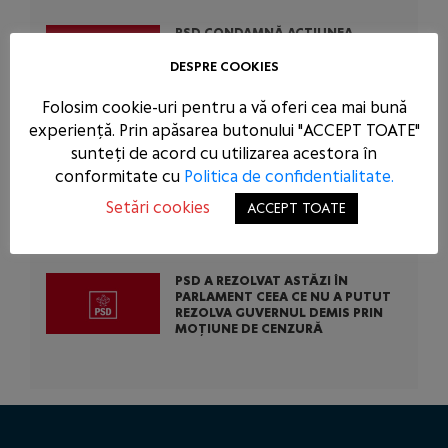
PSD CONDAMNĂ ACȚIUNEA
SCANDALOASĂ A USR ȘI PNL: AU
BLOCAT 771 DE MILIOANE DE EURO
DESPRE COOKIES
DIN BANII EUROPENI AI ROMÂNIEI
PENTRU A-L SCĂPA PE
Folosim cookie-uri pentru a vă oferi cea mai bună
CONDAMNATUL DOMINIC FRITZ
experiență. Prin apăsarea butonului "ACCEPT TOATE"
sunteți de acord cu utilizarea acestora în
PSD CERE INTERVENȚIA URGENTĂ A
conformitate cu
Politica de confidentialitate.
AUTORITĂȚILOR STATULUI
ÎMPOTRIVA ABUZURILOR COMISE
Setări cookies
ACCEPT TOATE
DE USR ÎN TENTATIVA DE A-L SALVA
PE CONDAMNATUL DOMINIC FRITZ
PSD A REZOLVAT ASTĂZI ÎN
PARLAMENT CEEA CE NU A PUTUT
REZOLVA GUVERNUL DEMIS PRIN
MOȚIUNE DE CENZURĂ