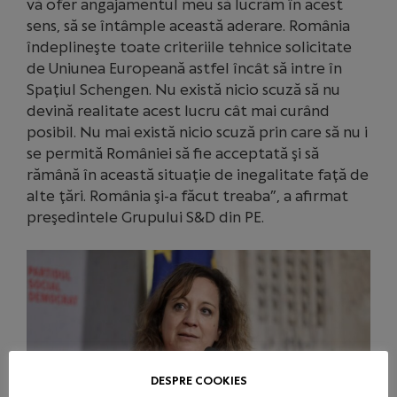
vă ofer angajamentul meu să lucrăm în acest
sens, să se întâmple această aderare. România
îndeplineşte toate criteriile tehnice solicitate
de Uniunea Europeană astfel încât să intre în
Spaţiul Schengen. Nu există nicio scuză să nu
devină realitate acest lucru cât mai curând
posibil. Nu mai există nicio scuză prin care să nu i
se permită României să fie acceptată şi să
rămână în această situaţie de inegalitate faţă de
alte ţări. România şi-a făcut treaba”, a afirmat
preşedintele Grupului S&D din PE.
DESPRE COOKIES