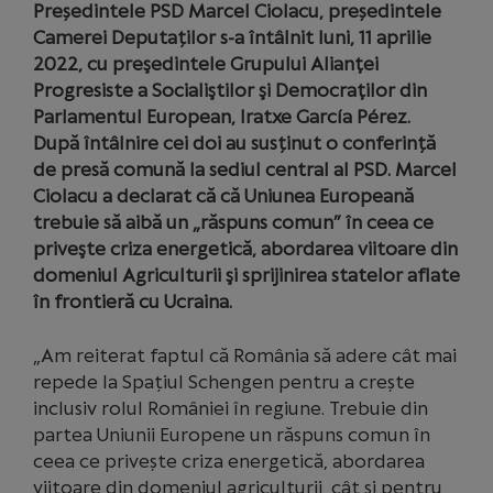
Președintele PSD Marcel Ciolacu, președintele
Camerei Deputaților s-a întâlnit luni, 11 aprilie
2022, cu preşedintele Grupului Alianţei
Progresiste a Socialiştilor şi Democraţilor din
Parlamentul European, Iratxe García Pérez.
După întâlnire cei doi au susținut o conferință
de presă comună la sediul central al PSD. Marcel
Ciolacu a declarat că că Uniunea Europeană
trebuie să aibă un „răspuns comun” în ceea ce
priveşte criza energetică, abordarea viitoare din
domeniul Agriculturii şi sprijinirea statelor aflate
în frontieră cu Ucraina.
„Am reiterat faptul că România să adere cât mai
repede la Spațiul Schengen pentru a crește
inclusiv rolul României în regiune. Trebuie din
partea Uniunii Europene un răspuns comun în
ceea ce privește criza energetică, abordarea
viitoare din domeniul agriculturii, cât și pentru