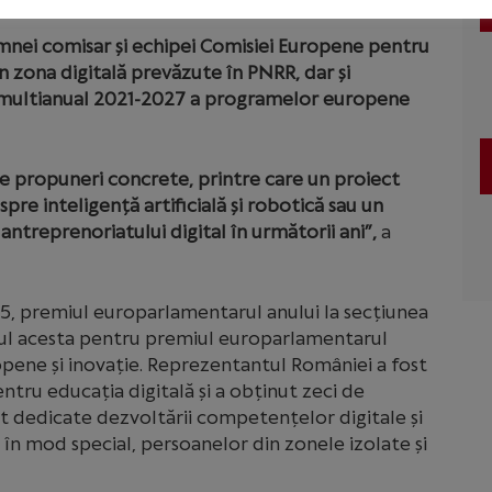
oamnei comisar și echipei Comisiei Europene pentru
in zona digitală prevăzute în PNRR, dar și
r multianual 2021-2027 a programelor europene
e propuneri concrete, printre care un proiect
pre inteligență artificială și robotică sau un
treprenoriatului digital în următorii ani”,
a
15, premiul europarlamentarul anului la secțiunea
nul acesta pentru premiul europarlamentarul
ropene și inovație. Reprezentantul României a fost
tru educația digitală și a obținut zeci de
t dedicate dezvoltării competențelor digitale și
, în mod special, persoanelor din zonele izolate și