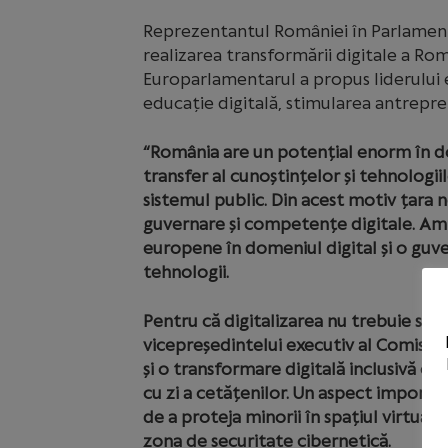
Reprezentantul României în Parlamentu
realizarea transformării digitale a Rom
Europarlamentarul a propus liderului 
educație digitală, stimularea antrepre
“România are un potențial enorm în do
transfer al cunoștințelor și tehnologii
sistemul public. Din acest motiv țara 
guvernare și competențe digitale. Am so
europene în domeniul digital și o guve
tehnologii.
Pentru că digitalizarea nu trebuie să 
vicepreședintelui executiv al Comisiei
și o transformare digitală inclusivă ca
cu zi a cetățenilor. Un aspect importan
de a proteja minorii în spațiul virtual 
zona de securitate cibernetică.