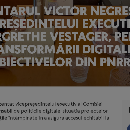
ARUL VICTOR NEGRES
PREȘEDINTELUI EXECUTI
GRETHE VESTAGER, P
ANSFORMĂRII DIGITALE
BIECTIVELOR DIN PNR
ntat vicepreședintelui executiv al Comisiei
bil de politicile digitale, situația proiectelor
țile întâmpinate în a asigura accesul echitabil la