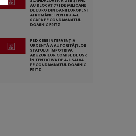
SCANDALOASĂ A USR ȘI PNL:
AU BLOCAT 771 DE MILIOANE
DE EURO DIN BANII EUROPENI
AI ROMÂNIEI PENTRU A-L
SCĂPA PE CONDAMNATUL
DOMINIC FRITZ
PSD CERE INTERVENȚIA
URGENTĂ A AUTORITĂȚILOR
STATULUI ÎMPOTRIVA
ABUZURILOR COMISE DE USR
ÎN TENTATIVA DE A-L SALVA
PE CONDAMNATUL DOMINIC
FRITZ