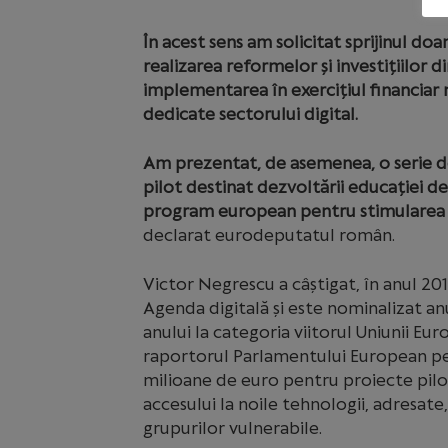
În acest sens am solicitat sprijinul d
realizarea reformelor și investițiilor d
implementarea în exercițiul financia
dedicate sectorului digital.
Am prezentat, de asemenea, o serie d
pilot destinat dezvoltării educației des
program european pentru stimularea an
declarat eurodeputatul român.
Victor Negrescu a câștigat, în anul 20
Agenda digitală și este nominalizat a
anului la categoria viitorul Uniunii Eu
raportorul Parlamentului European pen
milioane de euro pentru proiecte pilo
accesului la noile tehnologii, adresate
grupurilor vulnerabile.