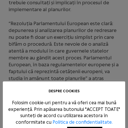
trebuie consultați și implicați în procesul de
implementare al planurilor.
“Rezoluția Parlamentului European este clară:
depunerea și analizarea planurilor de redresare
nu poate fi doar un exercițiu simplist prin care
bifăm o procedură. Este nevoie de o analiză
atentă a modului în care guvernele statelor
membre au gândit acest proces. Parlamentul
European, în baza regulamentelor europene și a
faptului că reprezintă cetățenii europeni, va
studia în amănunt toate planurile” a atras
atenția eurodeputatul român, Victor Negrescu.
DESPRE COOKIES
Într-o altă intervenție în plenul legislativul
Folosim cookie-uri pentru a vă oferi cea mai bună
european, europarlamentarul a arătat că doar
experiență. Prin apăsarea butonului "ACCEPT TOATE"
anumite state membre au avut capacitatea și
sunteți de acord cu utilizarea acestora în
abilitatea să ofere ajutoare de stat propriilor
conformitate cu
Politica de confidentialitate.
companii în timp ce state mai puțin dezvoltate,