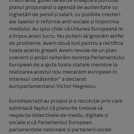
În România, guvernarea de dreapta a politizat
planul propunând o agendă de austeritate cu
înghețări de pensii și salarii, cu posibile creșteri
ale taxelor și reforme anti-sociale și împotriva
mediului. Au spus chiar că Uniunea Europeană le-
a impus acest lucru. Nu putem să ignorăm astfel
de probleme. Avem două luni pentru a rectifica
toate aceste greșeli. Avem nevoie de un plan
coerent și astăzi reiterăm dorința Parlamentului
European de a ajuta toate statele membre la
realizarea acestui nou mecanism european în
interesul cetățenilor” a declarat
europarlamentarul Victor Negrescu.
Eurodeputații au propus și o rezoluție prin care
subliniază faptul că planurile trebuie să
respecte obiectivele de mediu, digitale și
sociale și că Parlamentul European,
parlamentele naționale și partenerii sociali