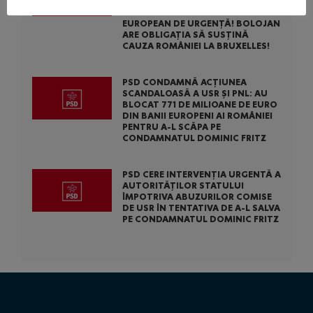
MAJORĂ A ȚĂRII NOASTRE: PSD A
CERUT ACTIVAREA MECANISMULUI
EUROPEAN DE URGENȚĂ! BOLOJAN
ARE OBLIGAȚIA SĂ SUSȚINĂ
CAUZA ROMÂNIEI LA BRUXELLES!
PSD CONDAMNĂ ACȚIUNEA
SCANDALOASĂ A USR ȘI PNL: AU
BLOCAT 771 DE MILIOANE DE EURO
DIN BANII EUROPENI AI ROMÂNIEI
PENTRU A-L SCĂPA PE
CONDAMNATUL DOMINIC FRITZ
PSD CERE INTERVENȚIA URGENTĂ A
AUTORITĂȚILOR STATULUI
ÎMPOTRIVA ABUZURILOR COMISE
DE USR ÎN TENTATIVA DE A-L SALVA
PE CONDAMNATUL DOMINIC FRITZ