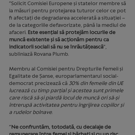
”Solicit Comisiei Europene și statelor membre să
ia măsuri pentru protejarea tuturor celor ce pot
fi afectați de degradarea accelerată a situației –
de la categoriile defavorizate, până la mediul de
afaceri.
Este esențial să protejăm locurile de
muncă existente și să acționăm pentru ca
indicatorii sociali să nu se înrăutățească
”,
subliniază Rovana Plumb.
Membru al Comisiei pentru Drepturile Femeii și
Egalitate de Șanse, europarlamentarul social-
democrat precizează că
30% din femeile din UE
lucrează cu timp parțial și acestea sunt primele
care riscă să-și piardă locul de muncă ori să-și
întrerupă activitatea pentru îngrijirea copiilor și
a rudelor bolnave
.
”
Ne confruntăm, totodată, cu decalaje de
remunerare între femei și bărbați și cu un risc