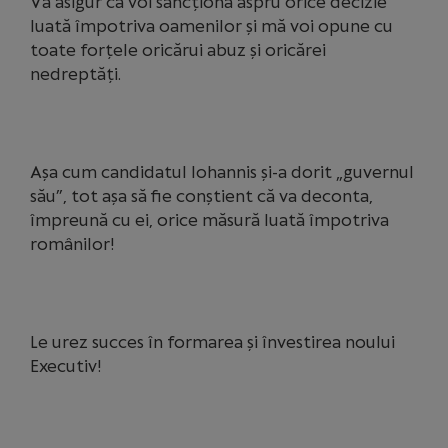
Vă asigur că voi sancționa aspru orice decizie
luată împotriva oamenilor și mă voi opune cu
toate forțele oricărui abuz și oricărei
nedreptăți.
Așa cum candidatul Iohannis și-a dorit „guvernul
său”, tot așa să fie conștient că va deconta,
împreună cu ei, orice măsură luată împotriva
românilor!
Le urez succes în formarea și învestirea noului
Executiv!