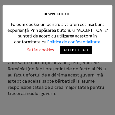
În calitate de președinte al Partidului Social
DESPRE COOKIES
Democrat și în urma discuțiilor purtate cu
Folosim cookie-uri pentru a vă oferi cea mai bună
președinții organizațiilor județene, am luat
experiență. Prin apăsarea butonului "ACCEPT TOATE"
decizia de a nu ne prezenta la votul de
sunteți de acord cu utilizarea acestora în
investitura a noului Guvern.
conformitate cu
Politica de confidentialitate.
Setări cookies
ACCEPT TOATE
Cum șapte bărbați, incluzând și Președintele
României (de fapt președintele de facto al PNL)
au facut efortul de a dărâma acest guvern, mă
aștept ca aceiași șapte bărbați să își asume
responsabilitatea de a crea majoritatea pentru
trecerea noului guvern.