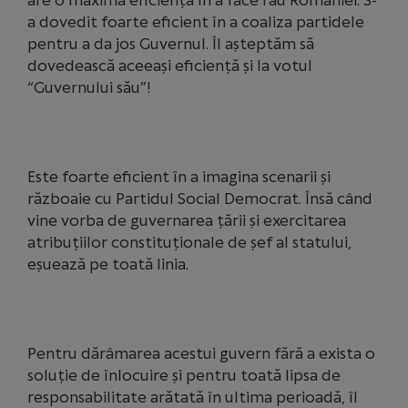
are o maximă eficiență în a face rău României. S-
a dovedit foarte eficient în a coaliza partidele
pentru a da jos Guvernul. Îl așteptăm să
dovedească aceeași eficiență și la votul
“Guvernului său”!
Este foarte eficient în a imagina scenarii și
războaie cu Partidul Social Democrat. Însă când
vine vorba de guvernarea țării și exercitarea
atribuțiilor constituționale de șef al statului,
eșuează pe toată linia.
Pentru dărâmarea acestui guvern fără a exista o
soluție de înlocuire și pentru toată lipsa de
responsabilitate arătată în ultima perioadă, îl