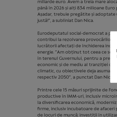
miliarde euro. Avem a treia mare alocar
până în 2026 și alți 834 milioane Euro
Așadar, trebuie pregătite și adoptate 
justă!”, a subliniat Dan Nica.
Eurodeputatul social-democrat a preciz
contribui la rezolvarea provocărilor 
lucrătorii afectați de închiderea indus
energie. ”Am obținut tot ceea ce se pu
în terenul Guvernului, pentru a pregă
economic și de mediu al tranziției că
climatic, cu obiectivele deja asumate 
respectiv 2050”, a punctat Dan Nica.
Printre cele 15 măsuri sprijinite de Fon
productive în IMM-uri, inclusiv microîn
la diversificarea economică, modernizar
firme, inclusiv incubatoare de afaceri 
de locuri de muncă; investiții în utiliz