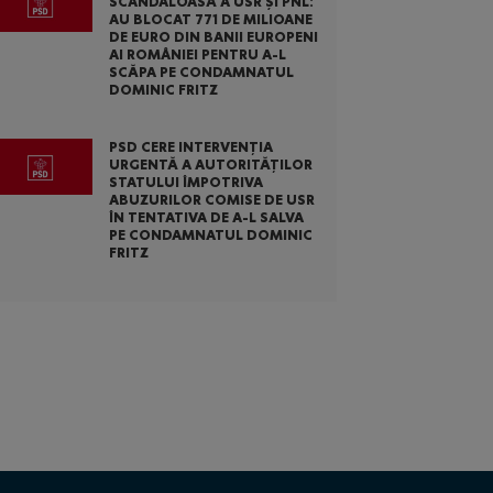
SCANDALOASĂ A USR ȘI PNL:
AU BLOCAT 771 DE MILIOANE
DE EURO DIN BANII EUROPENI
AI ROMÂNIEI PENTRU A-L
SCĂPA PE CONDAMNATUL
DOMINIC FRITZ
PSD CERE INTERVENȚIA
URGENTĂ A AUTORITĂȚILOR
STATULUI ÎMPOTRIVA
ABUZURILOR COMISE DE USR
ÎN TENTATIVA DE A-L SALVA
PE CONDAMNATUL DOMINIC
FRITZ