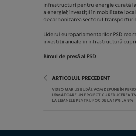
infrastructuri pentru energie curată la
a energiei; investiții în mobilitate local
decarbonizarea sectorul transporturilor
Liderul europarlamentarilor PSD reami
investiții anuale în infrastructură cupr
Biroul de presă al PSD
ARTICOLUL PRECEDENT
VIDEO MARIUS BUDĂI: VOM DEPUNE ÎN PERI
URMĂTOARE UN PROIECT CU REDUCEREA T
LA LEMNELE PENTRU FOC DE LA 19% LA 9%