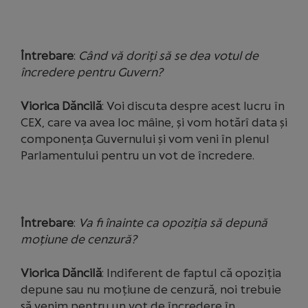
Întrebare
:
Când vă doriți să se dea votul de
încredere pentru Guvern?
Viorica Dăncilă
: Voi discuta despre acest lucru în
CEX, care va avea loc mâine, și vom hotărî data și
componența Guvernului și vom veni în plenul
Parlamentului pentru un vot de încredere.
Întrebare
:
Va fi înainte ca opoziția să depună
moțiune de cenzură?
Viorica Dăncilă
: Indiferent de faptul că opoziția
depune sau nu moțiune de cenzură, noi trebuie
să venim pentru un vot de încredere în