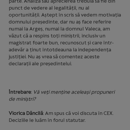
parte. Analiza sau aprecierea trebuia să fie din
punct de vedere al legalității, nu al
oportunității. Aștept în scris să vedem motivația
domnului președinte, dar nu aș face referire
numai la Argeș, numai la domnul Valeca, am
văzut că a respins toți miniștrii, inclusiv un
magistrat foarte bun, recunoscut și care într-
adevăr a ținut întotdeauna la independența
justiției. Nu aș vrea să comentez aceste
declarații ale președintelui.
Întrebare
:
Vă veți menține aceleași propuneri
de miniștri?
Viorica Dăncilă
: Am spus că voi discuta în CEX.
Deciziile le luăm în forul statutar.