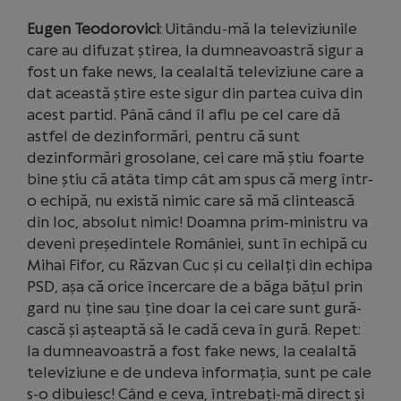
Eugen Teodorovici
: Uitându-mă la televiziunile
care au difuzat știrea, la dumneavoastră sigur a
fost un fake news, la cealaltă televiziune care a
dat această știre este sigur din partea cuiva din
acest partid. Până când îl aflu pe cel care dă
astfel de dezinformări, pentru că sunt
dezinformări grosolane, cei care mă știu foarte
bine știu că atâta timp cât am spus că merg într-
o echipă, nu există nimic care să mă clintească
din loc, absolut nimic! Doamna prim-ministru va
deveni președintele României, sunt în echipă cu
Mihai Fifor, cu Răzvan Cuc și cu ceilalți din echipa
PSD, așa că orice încercare de a băga bățul prin
gard nu ține sau ține doar la cei care sunt gură-
cască și așteaptă să le cadă ceva în gură. Repet:
la dumneavoastră a fost fake news, la cealaltă
televiziune e de undeva informația, sunt pe cale
s-o dibuiesc! Când e ceva, întrebați-mă direct și