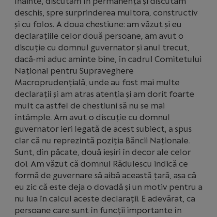
înainte, discutăm în permanență și discutăm
deschis, spre surprinderea multora, constructiv
și cu folos. A doua chestiune: am văzut și eu
declarațiile celor două persoane, am avut o
discuție cu domnul guvernator și anul trecut,
dacă-mi aduc aminte bine, în cadrul Comitetului
Național pentru Supraveghere
Macroprudențială, unde au fost mai multe
declarații și am atras atenția și am dorit foarte
mult ca astfel de chestiuni să nu se mai
întâmple. Am avut o discuție cu domnul
guvernator ieri legată de acest subiect, a spus
clar că nu reprezintă poziția Băncii Naționale.
Sunt, din păcate, două ieșiri în decor ale celor
doi. Am văzut că domnul Rădulescu indică ce
formă de guvernare să aibă această țară, așa că
eu zic că este deja o dovadă și un motiv pentru a
nu lua în calcul aceste declarații. E adevărat, ca
persoane care sunt în funcții importante în