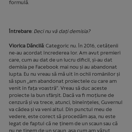
formulă.
Întrebare
:
Deci nu vă dați demisia?
Viorica Dăncilă
: Categoric nu. În 2016, cetățenii
ne-au acordat încrederea lor. Am avut premieri
care, cum au dat de un lucru dificil, și-au dat
demisia pe Facebook mai nou și au abandonat
lupta. Eu nu vreau să mă uit în ochii românilor și
să spun „am abandonat proiectele cu care am
venit în fața voastră”. Vreau să duc aceste
proiecte la bun sfârșit. Dacă va fi moțiune de
cenzură și va trece, atunci, bineînțeles, Guvernul
va cădea și va veni altul. Din punctul meu de
vedere, este corect să procedăm așa, nu este
legat de faptul că ne ținem de un scaun sau că
nu ne ținem de un scaun, așa cum am văzut