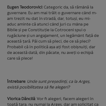
Eugen Teodorovici
: Categoric da, să rămână la
guvernare. Eu am mai trăit o guvernare când m-
am trezit nu dat în stradă, dar, totuși, eu mi-
aduc aminte că atunci când juri cu mâna pe
Biblie și pe Constituție la Cotroceni spui o
rugăciune și un angajament, un legământ față de
această țară. Păi cum să pleci, de ce să pleci?
Probabil că în politică așa ați fost obișnuiți, dar
de această dată, din păcate, nu aveți o echipă
care să plece!
Întrebare
:
Unde sunt președinți, ca la Argeș,
există posibilitatea să fie alegeri?
Viorica Dăncilă
: Vor fi alegeri, facem alegeri în
toată țara, nu numai la Argeș, dar am solicitat ca