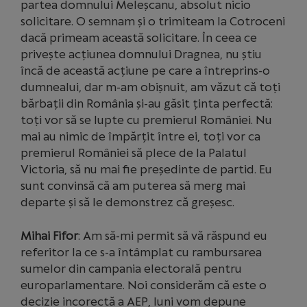
partea domnului Meleșcanu, absolut nicio
solicitare. O semnam și o trimiteam la Cotroceni
dacă primeam această solicitare. În ceea ce
privește acțiunea domnului Dragnea, nu știu
încă de această acțiune pe care a întreprins-o
dumnealui, dar m-am obișnuit, am văzut că toți
bărbații din România și-au găsit ținta perfectă:
toți vor să se lupte cu premierul României. Nu
mai au nimic de împărțit între ei, toți vor ca
premierul României să plece de la Palatul
Victoria, să nu mai fie președinte de partid. Eu
sunt convinsă că am puterea să merg mai
departe și să le demonstrez că greșesc.
Mihai Fifor
: Am să-mi permit să vă răspund eu
referitor la ce s-a întâmplat cu rambursarea
sumelor din campania electorală pentru
europarlamentare. Noi considerăm că este o
decizie incorectă a AEP, luni vom depune