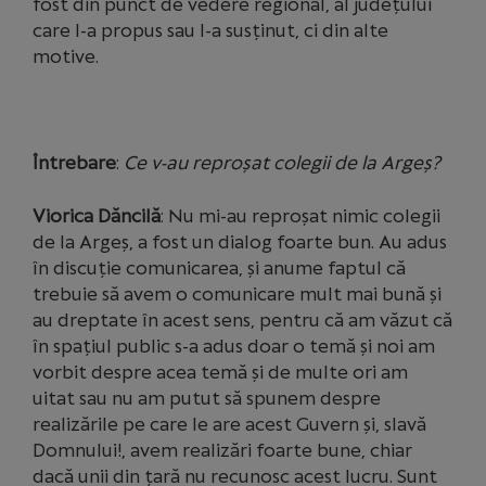
fost din punct de vedere regional, al județului
care l-a propus sau l-a susținut, ci din alte
motive.
Întrebare
:
Ce v-au reproșat colegii de la Argeș?
Viorica Dăncilă
: Nu mi-au reproșat nimic colegii
de la Argeș, a fost un dialog foarte bun. Au adus
în discuție comunicarea, și anume faptul că
trebuie să avem o comunicare mult mai bună și
au dreptate în acest sens, pentru că am văzut că
în spațiul public s-a adus doar o temă și noi am
vorbit despre acea temă și de multe ori am
uitat sau nu am putut să spunem despre
realizările pe care le are acest Guvern și, slavă
Domnului!, avem realizări foarte bune, chiar
dacă unii din țară nu recunosc acest lucru. Sunt