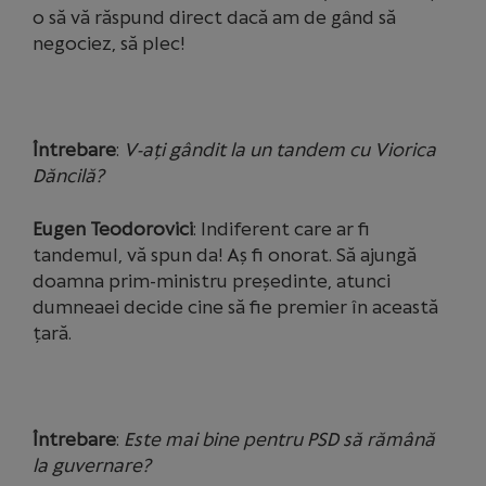
o să vă răspund direct dacă am de gând să
negociez, să plec!
Întrebare
:
V-ați gândit la un tandem cu Viorica
Dăncilă?
Eugen Teodorovici
: Indiferent care ar fi
tandemul, vă spun da! Aș fi onorat. Să ajungă
doamna prim-ministru președinte, atunci
dumneaei decide cine să fie premier în această
țară.
Întrebare
:
Este mai bine pentru PSD să rămână
la guvernare?