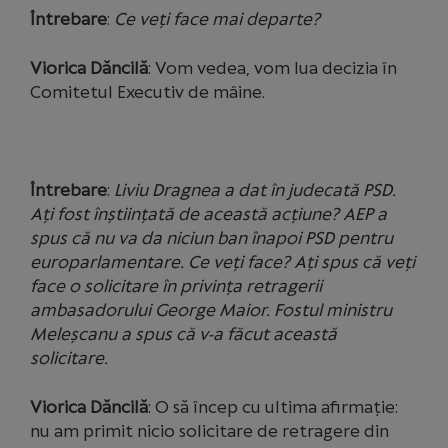
Întrebare
:
Ce veți face mai departe?
Viorica Dăncilă
: Vom vedea, vom lua decizia în
Comitetul Executiv de mâine.
Întrebare
:
Liviu Dragnea a dat în judecată PSD.
Ați fost înștiințată de această acțiune? AEP a
spus că nu va da niciun ban înapoi PSD pentru
europarlamentare. Ce veți face? Ați spus că veți
face o solicitare în privința retragerii
ambasadorului George Maior. Fostul ministru
Meleșcanu a spus că v-a făcut această
solicitare.
Viorica Dăncilă
: O să încep cu ultima afirmație:
nu am primit nicio solicitare de retragere din