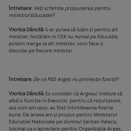
Întrebare
:
Veți schimba propunerea pentru
ministrul Educației?
Viorica Dăncilă
: S-ar putea să luăm și pentru alt
minister, hotărâm în CEX nu numai pe Educație,
putem merge la alt minister, vom face o
discuție pe fiecare minister.
Întrebare
:
De ce PSD Argeș nu primește funcții?
Viorica Dăncilă
: Eu consider că Argeșul trebuie să
aibă o funcție în Executiv, pentru că rezultatele,
așa cum am spus, au fost întotdeauna foarte
bune. De aceea am și propus pentru Ministerul
Educației Naționale pe domnul Șerban Valeca,
tocmai ca o apreciere pentru Organizația Argeș,