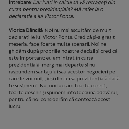
Întrebare
:
Dar luați în calcul să vă retrageți din
cursa pentru prezidențiale? Mă refer la o
declarație a lui Victor Ponta.
Viorica Dăncilă
: Noi nu mai ascultăm de mult
declarațiile lui Victor Ponta. Cred că și-a greșit
meseria, face foarte multe scenarii. Noi ne
ghidăm după propriile noastre decizii și cred că
este important: eu am intrat în cursa
prezidențială, merg mai departe și nu
răspundem șantajului sau acestor negocieri pe
care le vor unii, „ieși din cursa prezidențială dacă
te susținem”. Nu, noi lucrăm foarte corect,
foarte deschis și spunem întotdeauna adevărul,
pentru că noi considerăm că contează acest
lucru.