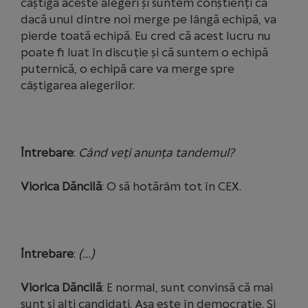
câștiga aceste alegeri și suntem conștienți că
dacă unul dintre noi merge pe lângă echipă, va
pierde toată echipă. Eu cred că acest lucru nu
poate fi luat în discuție și că suntem o echipă
puternică, o echipă care va merge spre
câștigarea alegerilor.
Întrebare
:
Când veți anunța tandemul?
Viorica Dăncilă
: O să hotărâm tot în CEX.
Întrebare
:
(…)
Viorica Dăncilă
: E normal, sunt convinsă că mai
sunt și alți candidați. Așa este în democrație. Și