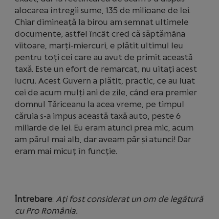
alocarea întregii sume, 135 de milioane de lei.
Chiar dimineață la birou am semnat ultimele
documente, astfel încât cred că săptămâna
viitoare, marți-miercuri, e plătit ultimul leu
pentru toți cei care au avut de primit această
taxă. Este un efort de remarcat, nu uitați acest
lucru. Acest Guvern a plătit, practic, ce au luat
cei de acum mulți ani de zile, când era premier
domnul Tăriceanu la acea vreme, pe timpul
căruia s-a impus această taxă auto, peste 6
miliarde de lei. Eu eram atunci prea mic, acum
am părul mai alb, dar aveam păr și atunci! Dar
eram mai micuț în funcție.
Întrebare
:
Ați fost considerat un om de legătură
cu Pro România.