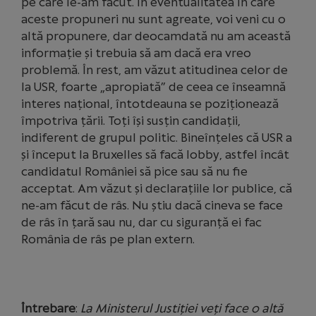
pe care le-am făcut. În eventualitatea în care
aceste propuneri nu sunt agreate, voi veni cu o
altă propunere, dar deocamdată nu am această
informație și trebuia să am dacă era vreo
problemă. În rest, am văzut atitudinea celor de
la USR, foarte „apropiată” de ceea ce înseamnă
interes național, întotdeauna se poziționează
împotriva țării. Toți își susțin candidații,
indiferent de grupul politic. Bineînțeles că USR a
și început la Bruxelles să facă lobby, astfel încât
candidatul României să pice sau să nu fie
acceptat. Am văzut și declarațiile lor publice, că
ne-am făcut de râs. Nu știu dacă cineva se face
de râs în țară sau nu, dar cu siguranță ei fac
România de râs pe plan extern.
Întrebare
:
La Ministerul Justiției veți face o altă