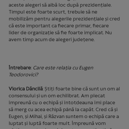
aceste alegeri să aibă loc după prezidențiale.
Timpul este foarte scurt, trebuie să ne
mobilizăm pentru alegerile prezidențiale și cred
că este important ca fiecare primar, fiecare
lider de organizație să fie foarte implicat. Nu
avem timp acum de alegeri județene.
Întrebare
:
Care este relația cu Eugen
Teodorovici?
Viorica Dăncilă
: Știți foarte bine că sunt un om al
consensului și un om echilibrat. Am plecat
împreună cu o echipă și întotdeauna îmi place
să merg cu acea echipă până la capăt. Cred că și
Eugen, și Mihai, și Răzvan suntem o echipă care a
luptat și luptă foarte mult. Împreună vom