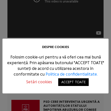
DESPRE COOKIES
ARTICOLE SIMILARE
Folosim cookie-uri pentru a vă oferi cea mai bună
experiență. Prin apăsarea butonului "ACCEPT TOATE"
sunteți de acord cu utilizarea acestora în
PSD CONDAMNĂ ACȚIUNEA
SCANDALOASĂ A USR ȘI PNL: AU
conformitate cu
Politica de confidentialitate.
BLOCAT 771 DE MILIOANE DE EURO
DIN BANII EUROPENI AI ROMÂNIEI
Setări cookies
ACCEPT TOATE
PENTRU A-L SCĂPA PE
CONDAMNATUL DOMINIC FRITZ
PSD CERE INTERVENȚIA URGENTĂ A
AUTORITĂȚILOR STATULUI
ÎMPOTRIVA ABUZURILOR COMISE