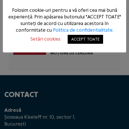
PSD CERE INTERVENȚIA URGENTĂ A
Folosim cookie-uri pentru a vă oferi cea mai bună
AUTORITĂȚILOR STATULUI
ÎMPOTRIVA ABUZURILOR COMISE
experiență. Prin apăsarea butonului "ACCEPT TOATE"
DE USR ÎN TENTATIVA DE A-L SALVA
sunteți de acord cu utilizarea acestora în
PE CONDAMNATUL DOMINIC FRITZ
conformitate cu
Politica de confidentialitate.
Setări cookies
ACCEPT TOATE
PSD A REZOLVAT ASTĂZI ÎN
PARLAMENT CEEA CE NU A PUTUT
REZOLVA GUVERNUL DEMIS PRIN
MOȚIUNE DE CENZURĂ
CONTACT
Adresă
Șoseaua Kiseleff nr. 10, sector 1,
București