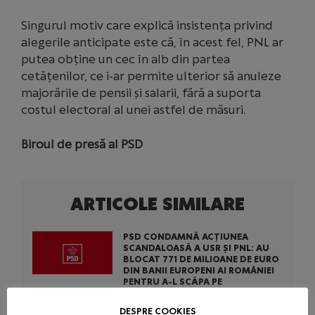
Singurul motiv care explică insistența privind
alegerile anticipate este că, în acest fel, PNL ar
putea obține un cec în alb din partea
cetățenilor, ce i-ar permite ulterior să anuleze
majorările de pensii și salarii, fără a suporta
costul electoral al unei astfel de măsuri.
Biroul de presă al PSD
ARTICOLE SIMILARE
PSD CONDAMNĂ ACȚIUNEA
SCANDALOASĂ A USR ȘI PNL: AU
BLOCAT 771 DE MILIOANE DE EURO
DIN BANII EUROPENI AI ROMÂNIEI
PENTRU A-L SCĂPA PE
CONDAMNATUL DOMINIC FRITZ
DESPRE COOKIES