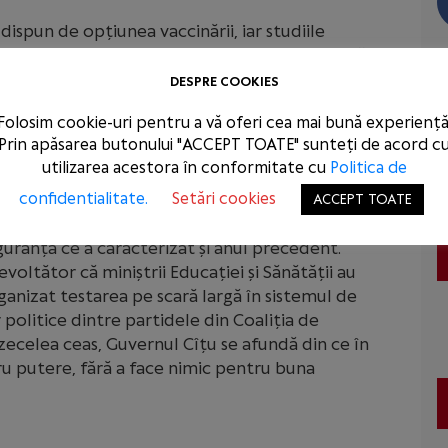
u dispun de opțiunea vaccinării, iar studiile
ă persoanele vaccinate care au împlinit această
periodică a elevilor, cu cel puțin câte două teste
DESPRE COOKIES
ală pentru menținerea școlilor deschise în
Folosim cookie-uri pentru a vă oferi cea mai bună experiență
ste aplicată cu succes în multe state
Prin apăsarea butonului "ACCEPT TOATE" sunteți de acord c
transmiterii virusului în unitățile de învățământ,
utilizarea acestora în conformitate cu
Politica de
rsurilor cu prezență fizică.
confidentialitate.
Setări cookies
ACCEPT TOATE
l de-al doilea an școlar din această pandemie
guranță ce a caracterizat și anul precedent.
voltător că miniștrii Educației și Sănătății au
rganizat testarea pe scară largă în sistemul de
politice dintre partidele din Coaliția de
ezecelea ceas, Guvernul Cîțu se afundă din ce în
ru putere, fără a face nimic pentru buna