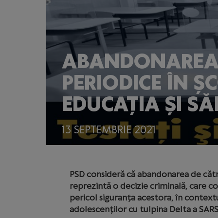
ABANDONAREA D
PERIODICE ÎN Ș
EDUCAȚIA ȘI S
13 SEPTEMBRIE 2021
PSD consideră că abandonarea de către 
reprezintă o decizie criminală, care c
pericol siguranța acestora, în contextul
adolescenților cu tulpina Delta a SAR