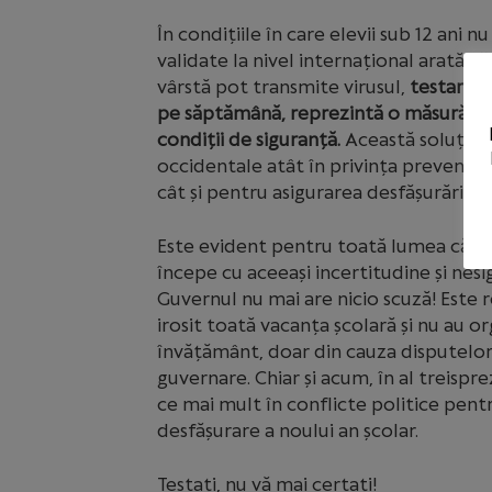
În condițiile în care elevii sub 12 ani n
validate la nivel internațional arată c
vârstă pot transmite virusul,
testarea 
pe săptămână, reprezintă o măsură vit
condiții de siguranță.
Această soluție e
occidentale atât în privința prevenirii 
cât și pentru asigurarea desfășurării cu
Este evident pentru toată lumea că ce
începe cu aceeași incertitudine și nesi
Guvernul nu mai are nicio scuză! Este re
irosit toată vacanța școlară și nu au o
învățământ, doar din cauza disputelor 
guvernare. Chiar și acum, în al treispr
ce mai mult în conflicte politice pent
desfășurare a noului an școlar.
Testați, nu vă mai certați!