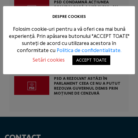
PSD CONDAMNĂ ACȚIUNEA
SCANDALOASĂ A USR ȘI PNL: AU
BLOCAT 771 DE MILIOANE DE EURO
DESPRE COOKIES
DIN BANII EUROPENI AI ROMÂNIEI
PENTRU A-L SCĂPA PE
CONDAMNATUL DOMINIC FRITZ
Folosim cookie-uri pentru a vă oferi cea mai bună
experiență. Prin apăsarea butonului "ACCEPT TOATE"
sunteți de acord cu utilizarea acestora în
PSD CERE INTERVENȚIA URGENTĂ A
AUTORITĂȚILOR STATULUI
conformitate cu
Politica de confidentialitate.
ÎMPOTRIVA ABUZURILOR COMISE
DE USR ÎN TENTATIVA DE A-L SALVA
Setări cookies
ACCEPT TOATE
PE CONDAMNATUL DOMINIC FRITZ
PSD A REZOLVAT ASTĂZI ÎN
PARLAMENT CEEA CE NU A PUTUT
REZOLVA GUVERNUL DEMIS PRIN
MOȚIUNE DE CENZURĂ
CONTACT