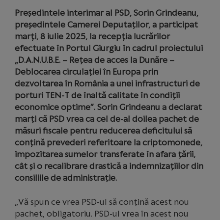
Președintele interimar al PSD, Sorin Grindeanu,
președintele Camerei Deputaților, a participat
marți, 8 iulie 2025, la recepția lucrărilor
efectuate în Portul Giurgiu în cadrul proiectului
„D.A.N.U.B.E. – Rețea de acces la Dunăre –
Deblocarea circulației în Europa prin
dezvoltarea în România a unei infrastructuri de
porturi TEN-T de înaltă calitate în condiții
economice optime”. Sorin Grindeanu a declarat
marți că PSD vrea ca cel de-al doilea pachet de
măsuri fiscale pentru reducerea deficitului să
conțină prevederi referitoare la criptomonede,
impozitarea sumelor transferate în afara țării,
cât și o recalibrare drastică a indemnizațiilor din
consiliile de administrație.
„Vă spun ce vrea PSD-ul să conțină acest nou
pachet, obligatoriu. PSD-ul vrea în acest nou