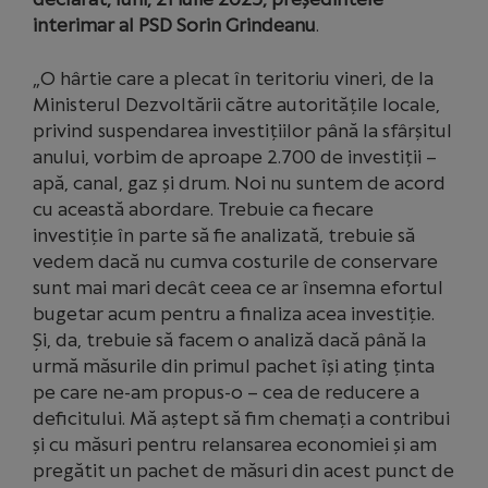
interimar al PSD Sorin Grindeanu
.
„O hârtie care a plecat în teritoriu vineri, de la
Ministerul Dezvoltării către autoritățile locale,
privind suspendarea investițiilor până la sfârșitul
anului, vorbim de aproape 2.700 de investiții –
apă, canal, gaz și drum. Noi nu suntem de acord
cu această abordare. Trebuie ca fiecare
investiție în parte să fie analizată, trebuie să
vedem dacă nu cumva costurile de conservare
sunt mai mari decât ceea ce ar însemna efortul
bugetar acum pentru a finaliza acea investiție.
Și, da, trebuie să facem o analiză dacă până la
urmă măsurile din primul pachet își ating ținta
pe care ne-am propus-o – cea de reducere a
deficitului. Mă aștept să fim chemați a contribui
și cu măsuri pentru relansarea economiei și am
pregătit un pachet de măsuri din acest punct de