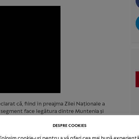
larat că, fiind în preajma Zilei Naționale a
 segment face legătura dintre Muntenia și
fi putut avea această inaugurare cu un an mai
tituții și-ar fi făcut treaba mai bine, dar vreau
DESPRE COOKIES
nat înainte de termen. Cred că astăzi, odată cu
Folosim cookie-uri pentru a vă oferi cea mai bună experiență