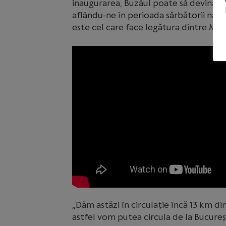
inaugurarea, Buzăul poate să devină u
aflându-ne în perioada sărbătorii naț
este cel care face legătura dintre Mun
„Dăm astăzi în circulație încă 13 km d
astfel vom putea circula de la Bucureș