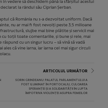
m în vedere să deschidem până la sfârșitul acestui
 declarat la rândul său Ciprian Șerban.
faptul că România nu s-a dezvoltat uniform. Dacă
ainte, nu ar mai fi fost nevoiți peste 3,5 milioane
rastructură, slujbe mai bine plătite și servicii mai
 cu toții toate comentariile, și bune și rele, mai
le răspund cu un singur lucru – să vină să vadă
ales că vine iarna, iar iarna cel mai sigur circuli
olacu.
ARTICOLUL URMĂTOR
N
SORIN GRINDEANU: PALATUL PARLAMENTULUI A
FOST ILUMINAT ÎN PORTOCALIU, CULOAREA
SPERANȚEI ȘI A SOLIDARITĂȚII ÎN LUPTA
ÎMPOTRIVA VIOLENȚEI ASUPRA FEMEILOR