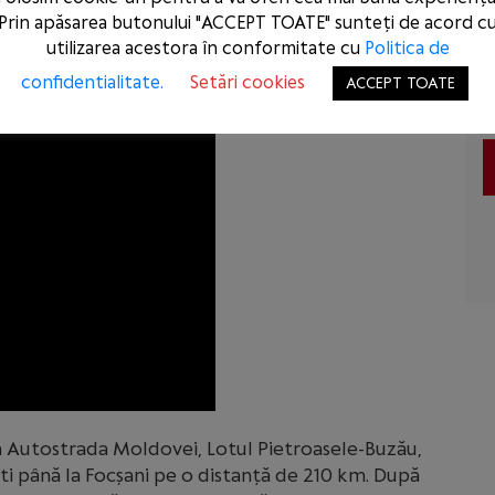
n nod logistic extrem de important. Simbolic,
Prin apăsarea butonului "ACCEPT TOATE" sunteți de acord c
ionale, cred că putem considera că acest tronson
utilizarea acestora în conformitate cu
Politica de
tenia și Moldova’” a precizat Sorin Grindeanu.
confidentialitate.
Setări cookies
ACCEPT TOATE
in Autostrada Moldovei, Lotul Pietroasele-Buzău,
ti până la Focșani pe o distanță de 210 km. După