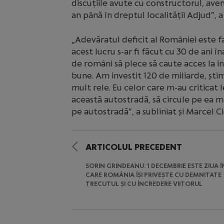
discuțiile avute cu constructorul, ave
an până în dreptul localității Adjud”, a
„Adevăratul deficit al României este 
acest lucru s-ar fi făcut cu 30 de ani în
de români să plece să caute acces la inf
bune. Am investit 120 de miliarde, știm
mult rele. Eu celor care m-au criticat 
această autostradă, să circule pe ea mai 
pe autostradă”, a subliniat și Marcel Ci
ARTICOLUL PRECEDENT
SORIN GRINDEANU: 1 DECEMBRIE ESTE ZIUA Î
CARE ROMÂNIA ÎȘI PRIVEȘTE CU DEMNITATE
TRECUTUL ȘI CU ÎNCREDERE VIITORUL