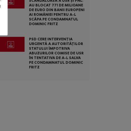
SCANDALOASĂ A USR ȘI PNL:
AU BLOCAT 771 DE MILIOANE
u
DE EURO DIN BANII EUROPENI
AI ROMÂNIEI PENTRU A-L
SCĂPA PE CONDAMNATUL
DOMINIC FRITZ
PSD CERE INTERVENȚIA
URGENTĂ A AUTORITĂȚILOR
STATULUI ÎMPOTRIVA
ABUZURILOR COMISE DE USR
ÎN TENTATIVA DE A-L SALVA
PE CONDAMNATUL DOMINIC
FRITZ