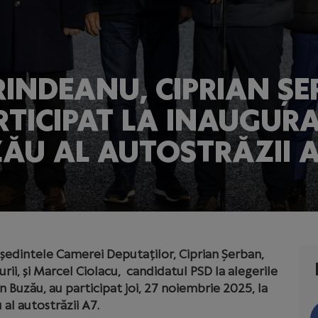
RINDEANU, CIPRIAN ȘE
RTICIPAT LA INAUGURA
ZĂU AL AUTOSTRĂZII 
ședintele Camerei Deputaților, Ciprian Șerban,
urii, și Marcel Ciolacu, candidatul PSD la alegerile
n Buzău, au participat joi, 27 noiembrie 2025, la
 al autostrăzii A7.