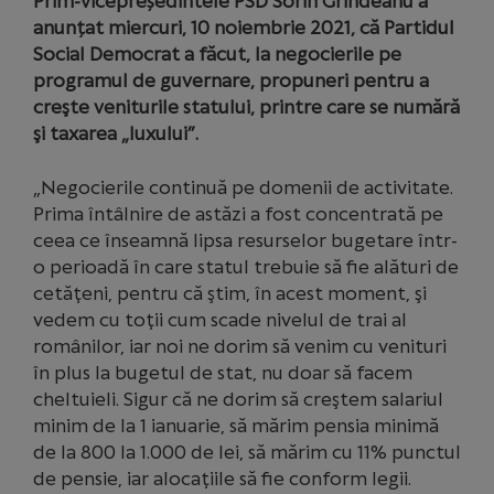
Prim-vicepreședintele PSD Sorin Grindeanu a
anunțat miercuri, 10 noiembrie 2021, că Partidul
Social Democrat a făcut, la negocierile pe
programul de guvernare, propuneri pentru a
creşte veniturile statului, printre care se numără
şi taxarea „luxului”.
„Negocierile continuă pe domenii de activitate.
Prima întâlnire de astăzi a fost concentrată pe
ceea ce înseamnă lipsa resurselor bugetare într-
o perioadă în care statul trebuie să fie alături de
cetăţeni, pentru că ştim, în acest moment, şi
vedem cu toţii cum scade nivelul de trai al
românilor, iar noi ne dorim să venim cu venituri
în plus la bugetul de stat, nu doar să facem
cheltuieli. Sigur că ne dorim să creştem salariul
minim de la 1 ianuarie, să mărim pensia minimă
de la 800 la 1.000 de lei, să mărim cu 11% punctul
de pensie, iar alocaţiile să fie conform legii.