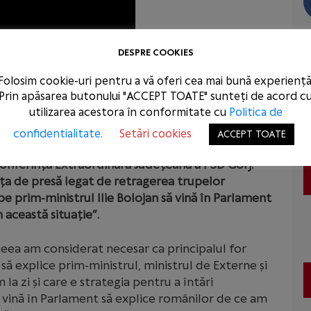
DESPRE COOKIES
Folosim cookie-uri pentru a vă oferi cea mai bună experiență
Prin apăsarea butonului "ACCEPT TOATE" sunteți de acord c
utilizarea acestora în conformitate cu
Politica de
confidentialitate.
Setări cookies
ACCEPT TOATE
rindeanu, președintele Camerei Deputaților, a
Conferința Extraordinară Județeană a PSD Gorj.
nța de presă legat de retragerea trupelor
e prim-ministrul Ilie Bolojan să vină în Parlament
 această situație”.
ceea am considerat necesar ca principalul for
să explice prim-ministrul, ministrul de Externe și
 la zi și care e strategia pentru a întări
vină în Parlament să explice românilor de ce am