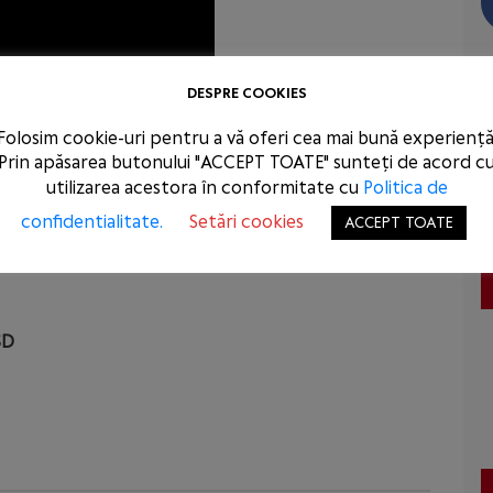
DESPRE COOKIES
Folosim cookie-uri pentru a vă oferi cea mai bună experiență
Prin apăsarea butonului "ACCEPT TOATE" sunteți de acord c
utilizarea acestora în conformitate cu
Politica de
confidentialitate.
Setări cookies
ACCEPT TOATE
știge. Iar un vot pentru Ponta e de fapt un vot
voturile noastre este Crin Antonescu, un om
SD