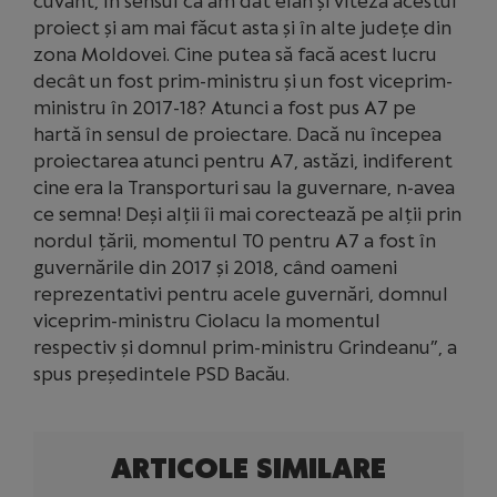
cuvânt, în sensul că am dat elan și viteză acestui
proiect și am mai făcut asta și în alte județe din
zona Moldovei. Cine putea să facă acest lucru
decât un fost prim-ministru și un fost viceprim-
ministru în 2017-18? Atunci a fost pus A7 pe
hartă în sensul de proiectare. Dacă nu începea
proiectarea atunci pentru A7, astăzi, indiferent
cine era la Transporturi sau la guvernare, n-avea
ce semna! Deși alții îi mai corectează pe alții prin
nordul țării, momentul T0 pentru A7 a fost în
guvernările din 2017 și 2018, când oameni
reprezentativi pentru acele guvernări, domnul
viceprim-ministru Ciolacu la momentul
respectiv și domnul prim-ministru Grindeanu”, a
spus președintele PSD Bacău.
ARTICOLE SIMILARE