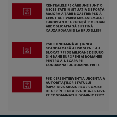
CENTRALELE PE CĂRBUNE SUNT O
NECESITATE ÎN SITUAȚIA DE FORȚĂ
MAJORĂ A ȚĂRII NOASTRE: PSD A
CERUT ACTIVAREA MECANISMULUI
EUROPEAN DE URGENȚĂ! BOLOJAN
ARE OBLIGAȚIA SĂ SUSȚINĂ
CAUZA ROMÂNIEI LA BRUXELLES!
PSD CONDAMNĂ ACȚIUNEA
SCANDALOASĂ A USR ȘI PNL: AU
BLOCAT 771 DE MILIOANE DE EURO
DIN BANII EUROPENI AI ROMÂNIEI
PENTRU A-L SCĂPA PE
CONDAMNATUL DOMINIC FRITZ
PSD CERE INTERVENȚIA URGENTĂ A
AUTORITĂȚILOR STATULUI
ÎMPOTRIVA ABUZURILOR COMISE
DE USR ÎN TENTATIVA DE A-L SALVA
PE CONDAMNATUL DOMINIC FRITZ