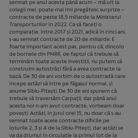
semnat pe anul acesta până acum – mă uit la
colegii mei, poate mai îmi pregătesc surprize –
contracte de peste 18,5 miliarde la Ministerul
Transporturilor în 2022. Ca să faceți o
comparație, între 2017 și 2021, adică în cinci ani,
s-au semnat contracte de 20 de miliarde. E
foarte important acest pas, pentru că, dincolo
de bornele din PNRR, de faptul că trebuie să
terminăm toate aceste investiții, nu putem să
construim autostrăzi fără a avea contracte la
bază. De 30 de ani vorbim de o autostradă care
începe astăzi să intre pe făgașul normal, și
anume Sibiu-Pitești. De 30 de ani spunem că
trebuie să traversăm Carpații, dar până anul
acesta noi n-am avut contracte, vorbeam doar
povești. Astăzi, în jurul orei 15, nu doar că s-au
semnat toate acele contracte dificile pe
loturile 2, 3 și 4 de la Sibiu-Pitești, dar astăzi se
va da drumul în circulație la primul lot de la