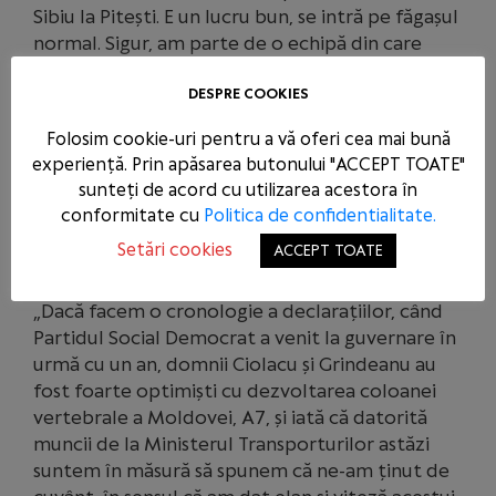
Sibiu la Pitești. E un lucru bun, se intră pe făgașul
normal. Sigur, am parte de o echipă din care
face parte și un băcăuan, Gabi Bunduc, secretar
de stat, urmărește foarte bine interesele zonei,
DESPRE COOKIES
nu doar ale județului Bacău”, a spus ministrul
Folosim cookie-uri pentru a vă oferi cea mai bună
Transporturilor şi Infrastructurii.
experiență. Prin apăsarea butonului "ACCEPT TOATE"
sunteți de acord cu utilizarea acestora în
Dragoş Benea, a amintit că bazele autostrăzii A7
conformitate cu
Politica de confidentialitate.
au fost puse în urmă cu cinci ani, de guvernarea
Setări cookies
ACCEPT TOATE
social-democrată.
„Dacă facem o cronologie a declarațiilor, când
Partidul Social Democrat a venit la guvernare în
urmă cu un an, domnii Ciolacu și Grindeanu au
fost foarte optimiști cu dezvoltarea coloanei
vertebrale a Moldovei, A7, și iată că datorită
muncii de la Ministerul Transporturilor astăzi
suntem în măsură să spunem că ne-am ținut de