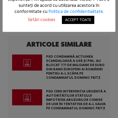
sunteți de acord cu utilizarea acestora în
conformitate cu
Politica de confidentialitate.
Setări cookies
ACCEPT TOATE
ARTICOLE SIMILARE
PSD CONDAMNĂ ACȚIUNEA
SCANDALOASĂ A USR ȘI PNL: AU
BLOCAT 771 DE MILIOANE DE EURO
DIN BANII EUROPENI AI ROMÂNIEI
PENTRU A-L SCĂPA PE
CONDAMNATUL DOMINIC FRITZ
PSD CERE INTERVENȚIA URGENTĂ A
AUTORITĂȚILOR STATULUI
ÎMPOTRIVA ABUZURILOR COMISE
DE USR ÎN TENTATIVA DE A-L SALVA
PE CONDAMNATUL DOMINIC FRITZ