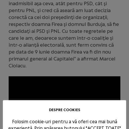
inadmisibil aşa ceva, atât pentru PSD, cât şi
pentru PNL, şi cred că aseară am luat decizia
corectă ca cei doi preşedinţi de organizaţii,
respectiv doamna Firea şi domnul Burduja, să fie
candidaţi ai PSD şi PNL. Cu toate regretele pe
care le am, deoarece suntem într-o coaliţie şi
într-o alianţă electorală, sunt ferm convins că
pe data de 9 iunie doamna Firea va fi din nou
primarul general al Capitalei” a afirmat Marcel
Ciolacu.
DESPRE COOKIES
Folosim cookie-uri pentru a vă oferi cea mai bună
experiență. Prin apăsarea butonului "ACCEPT TOATE"