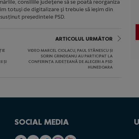
ăriile, consiliile judeţene să se poată reorganiza
im totuşi de digitalizare şi trebuie să ieşim din
 susținut președintele PSD.
ARTICOLUL URMĂTOR
ȚIE
VIDEO MARCEL CIOLACU, PAUL STĂNESCU ȘI
SORIN GRINDEANU AU PARTICIPAT LA
 ȘI
CONFERINȚA JUDEȚEANĂ DE ALEGERI A PSD
HUNEDOARA
SOCIAL MEDIA
U