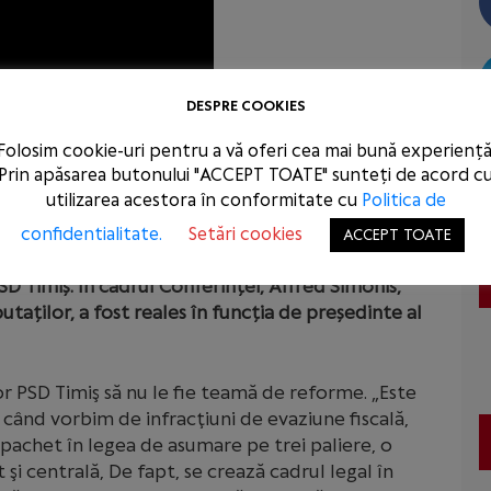
DESPRE COOKIES
Folosim cookie-uri pentru a vă oferi cea mai bună experiență
Prin apăsarea butonului "ACCEPT TOATE" sunteți de acord c
utilizarea acestora în conformitate cu
Politica de
 PSD, Paul Stănescu, secretarul general al PSD, și
confidentialitate.
Setări cookies
ACCEPT TOATE
PSD, au participat sâmbătă, 30 septembrie 2023,
D Timiș. În cadrul Conferinței, Alfred Simonis,
taților, a fost reales în funcția de președinte al
r PSD Timiş să nu le fie teamă de reforme. „Este
ând vorbim de infracţiuni de evaziune fiscală,
pachet în legea de asumare pe trei paliere, o
şi centrală, De fapt, se crează cadrul legal în