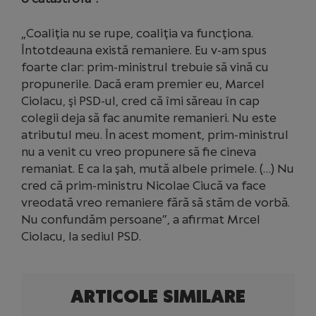
„Coaliţia nu se rupe, coaliţia va funcţiona.
Întotdeauna există remaniere. Eu v-am spus
foarte clar: prim-ministrul trebuie să vină cu
propunerile. Dacă eram premier eu, Marcel
Ciolacu, şi PSD-ul, cred că îmi săreau în cap
colegii deja să fac anumite remanieri. Nu este
atributul meu. În acest moment, prim-ministrul
nu a venit cu vreo propunere să fie cineva
remaniat. E ca la şah, mută albele primele. (…) Nu
cred că prim-ministru Nicolae Ciucă va face
vreodată vreo remaniere fără să stăm de vorbă.
Nu confundăm persoane”, a afirmat Mrcel
Ciolacu, la sediul PSD.
ARTICOLE SIMILARE