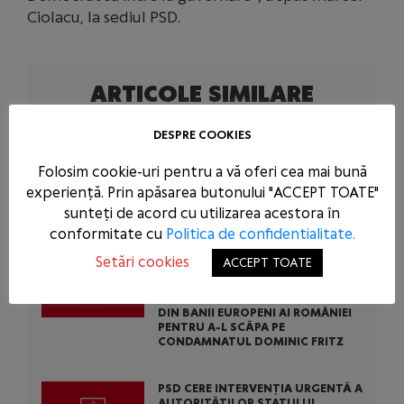
Ciolacu, la sediul PSD.
ARTICOLE SIMILARE
DESPRE COOKIES
CENTRALELE PE CĂRBUNE SUNT O
NECESITATE ÎN SITUAȚIA DE FORȚĂ
MAJORĂ A ȚĂRII NOASTRE: PSD A
Folosim cookie-uri pentru a vă oferi cea mai bună
CERUT ACTIVAREA MECANISMULUI
experiență. Prin apăsarea butonului "ACCEPT TOATE"
EUROPEAN DE URGENȚĂ! BOLOJAN
ARE OBLIGAȚIA SĂ SUSȚINĂ
sunteți de acord cu utilizarea acestora în
CAUZA ROMÂNIEI LA BRUXELLES!
conformitate cu
Politica de confidentialitate.
Setări cookies
ACCEPT TOATE
PSD CONDAMNĂ ACȚIUNEA
SCANDALOASĂ A USR ȘI PNL: AU
BLOCAT 771 DE MILIOANE DE EURO
DIN BANII EUROPENI AI ROMÂNIEI
PENTRU A-L SCĂPA PE
CONDAMNATUL DOMINIC FRITZ
PSD CERE INTERVENȚIA URGENTĂ A
AUTORITĂȚILOR STATULUI