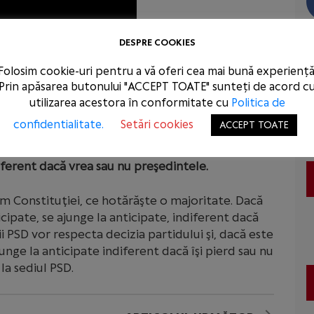
DESPRE COOKIES
Folosim cookie-uri pentru a vă oferi cea mai bună experiență
Prin apăsarea butonului "ACCEPT TOATE" sunteți de acord c
utilizarea acestora în conformitate cu
Politica de
confidentialitate.
Setări cookies
ACCEPT TOATE
deră că dacă există o majoritate pentru alegeri
diferent dacă vrea sau nu preşedintele.
m Constituţiei, ce hotărăşte o majoritate. Dacă
cipate, se ajunge la anticipate, indiferent dacă
 PSD vor respecta decizia partidului şi, dacă este
unge la anticipate indiferent dacă îşi pierd sau nu
a sediul PSD.